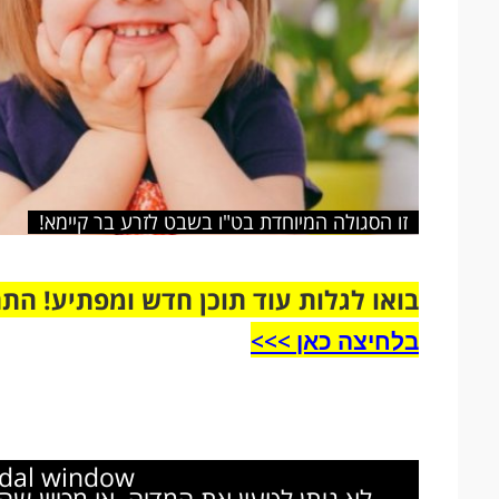
זו הסגולה המיוחדת בט"ו בשבט לזרע בר קיימא!
בואו לגלות עוד תוכן חדש ומפתיע! הת
בלחיצה כאן >>>​
odal window.
לא ניתן לטעון את המדיה, או מכיוון ש