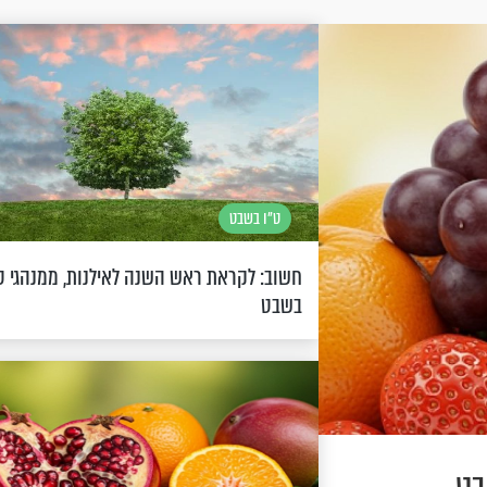
ט"ו בשבט
חשוב: לקראת ראש השנה לאילנות, ממנהגי ט
בשבט