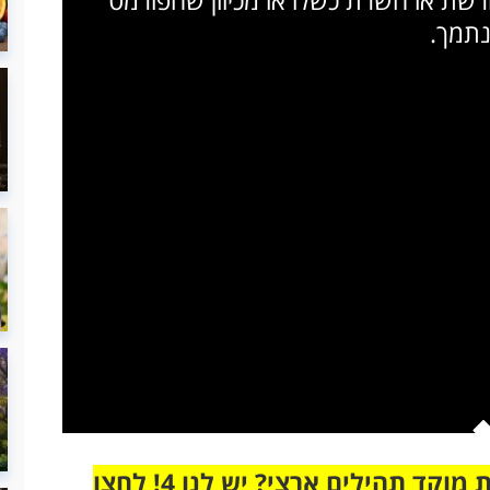
נתמך.
מחוברים רק לקבוצת ווטסאפ אחת מבית מוקד תהילים ארצי? יש לנו 4! לחצו