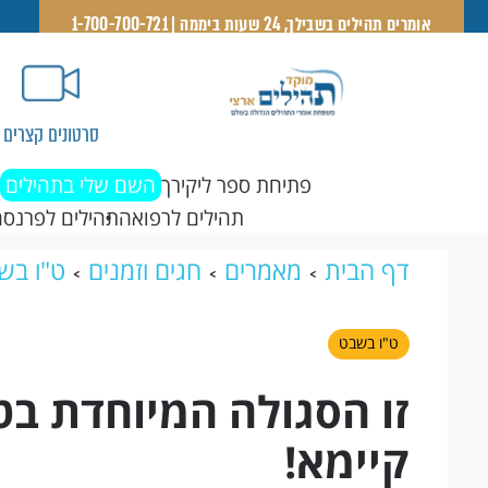
אומרים תהילים בשבילך, 24 שעות ביממה | 1-700-700-721
סרטונים קצרים
פתיחת ספר ליקירך
השם שלי בתהילים
תהילים לרפואה
תהילים לפרנסה
דף הבית
מאמרים
חגים וזמנים
ט"ו בש
בר קיימא!
ט"ו בשבט
זו הסגולה המיוחדת בט
קיימא!