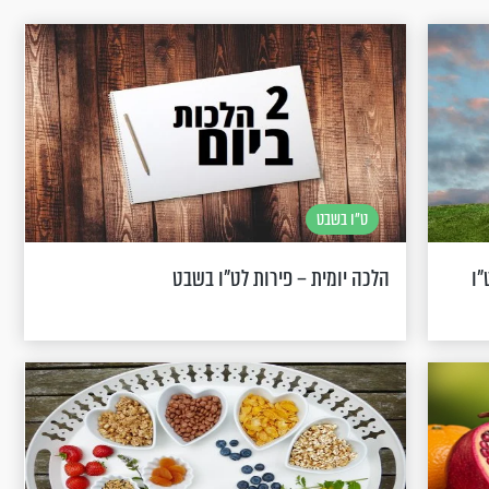
ט"ו בשבט
"ו
הלכה יומית – פירות לט"ו בשבט