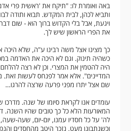
באה ואומרת לו: "תיקח את 'ראשית פרי אדמת
ותביא לכהן, לבית המקדש
.
תבוא ותודה לבו
ויגעת, אבל בלי הקדוש ברוך הוא - שום דבר 
את הפרי הראשון שיש לך.
כך מצינו אצל משה רבינו ע"ה, שלא היכה א
כשהיה תינוק. וגם לא היכה את האדמה במכת 
היה להטמין את המצרי. וכן לא רצה להלחם ב
המדיינים". אלא אמר לפנחס לעשות זאת. 
שם אצל יתרו מפני פרעה שרצה להרגו...
עומדים אנו לקראת סיומו של שנה. מדרכו ש
המאורעות הלא כל כך טובים שהיו השנה. דו
לה' על כל חסדיו עמנו, יום-יום, שעה-שעה,
וכשנתבונן מעט, נזכר היטב מהחסדים והנ