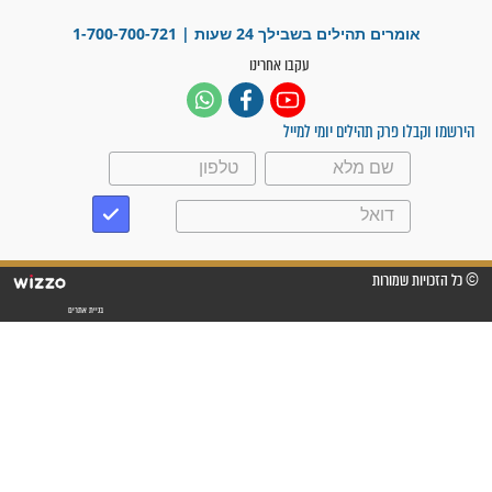
"משהו בתוכי ידע שההריון הזה
זקוק לתפילות": סיפור ישועה
מדהים בזכות התפילות מדי יום
"אשמח שתודיעו למתפללים
עלינו שהקב"ה שמע לתפילות
וחתמתי על חוזה עבודה אחרי
שנתיים של חיפוש!"
"לא להתייאש חס ושלום, גם
אם הזיווג עוד לא מגיע"