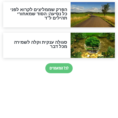
מיסטיקה וקבלה
הרב שמואל אליהו: זה המפתח
לגאולה
זהו החוק הקוסמי שמחייב את
חורבנה של איראן לפי ספר
הזוהר הקדוש
בנו של הבבא סאלי: "אלו
השניות האחרונות לפני מלחמה
עולמית"