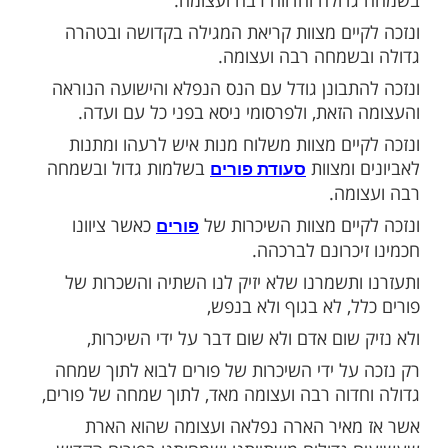
ות לקיים את פורים בקדושה
ות עוד תוכן חדש ומפתיע! התחברו לכל
מות שלנו בתהילים
בלחיצה כאן >>>​
נו בכל דור ודור ובכל שנה ושנה
מוח מאד מאד בימי הפורים
ולה וחדווה רבה ועצומה.
יים מצוות קריאת המגילה בקדושה ובטהרה
שמחה רבה ועצומה.
תבונן גודל עם הנס הנפלא והישועה הנוראה
הזאת, ולפרסומי ניסא בפני כל עם ועדה.
יים מצוות משלוח מנות איש לרעהו ומתנות
ומצוות
בשלמות גדול ובשמחה
סעודת פורים