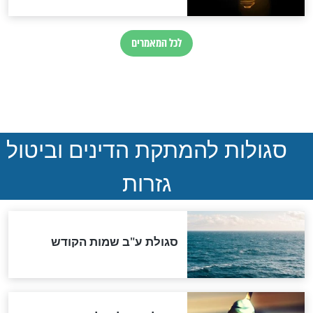
הותר לפרסום: לוחמי מילואים
נהרגו בדרום לבנון
ההסכם החשאי של טראמפ
ואיראן: בלי שקיפות ועם הרבה
סימני שאלה
המסמך האבוד שנחשף
במרתפי מוסקבה: כתב היד
הנדיר של הרשב"ם התגלה