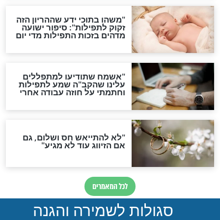
ות להמתקת הדינים וביטול
גזרות
סגולת ע"ב שמות הקודש
תפילה סגולית להמתקת
הדינים