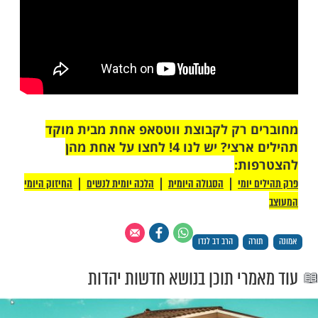
לונים, אין שום הסבר. הם יכלו להתאחד יחד, לא
 לההרג גם כן, הפרא אדם שלהם מוכן לההרג,
ה... זה מציל. זו הגלולה שמצילה... אם היו יותר
ם עוד יותר. מה שיותר – יותר מצילים. זה מידת
כל בחור שלומד תורה, מה שהוא עושה להצלת
אין מה לתאר! כל בחור וכל אברך או לומד, כל
ומד, אבל בחורים הם אלה שבגללם יש הסבר
נחנו קיימים כאן".