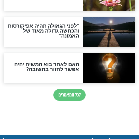
הייתה אורה": ביום
עשרות רבנים חלו בקורונה:
תר במגילה, איראן
הרשימה המלאה ופרקי
ל הפסקת האש
תהילים לרפואתם
חדשות יהדות
הותר לפרסום: לוחמי מילואים
נהרגו בדרום לבנון