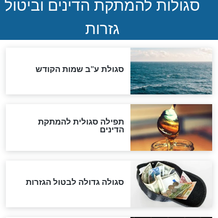
ההסכם החשאי של טראמפ
ואיראן: בלי שקיפות ועם הרבה
סימני שאלה
המסמך האבוד שנחשף
במרתפי מוסקבה: כתב היד
הנדיר של הרשב"ם התגלה
שורדת השואה שחוגגת 100:
"מודה לקב"ה על כל השנים"