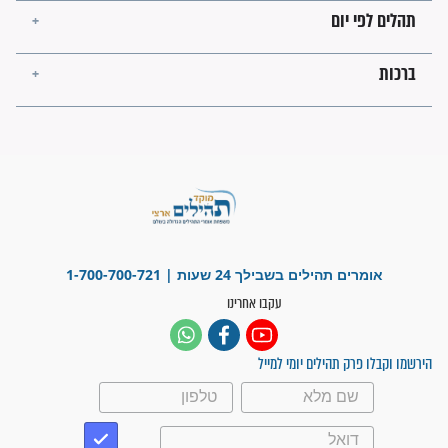
לכל המאמרים
ישועות תהילים
פציעת הראש של החייל הפכה
לנס רפואי בזכות...
"משהו בתוכי ידע שההריון הזה
זקוק לתפילות": סיפור ישועה
מדהים בזכות התפילות מדי יום