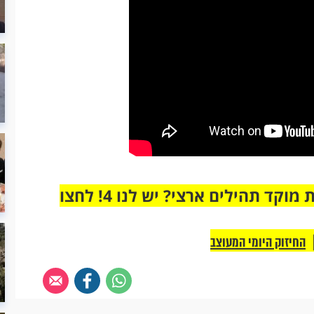
מחוברים רק לקבוצת ווטסאפ אחת מבית מוקד תהילים ארצי? יש לנו 4! לחצו
החיזוק היומי המעוצב