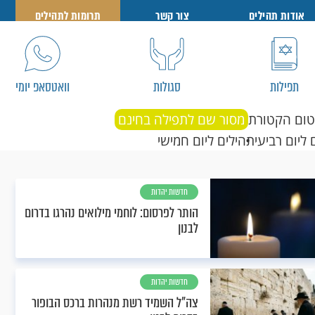
אודות תהילים
צור קשר
תרומות לתהילים
תפילות
סגולות
וואטסאפ יומי
טום הקטורת
מסור שם לתפילה בחינם
 ליום רביעי
תהילים ליום חמישי
חדשות יהדות
הותר לפרסום: לוחמי מילואים נהרגו בדרום
לבנון
חדשות יהדות
צה"ל השמיד רשת מנהרות ברכס הבופור