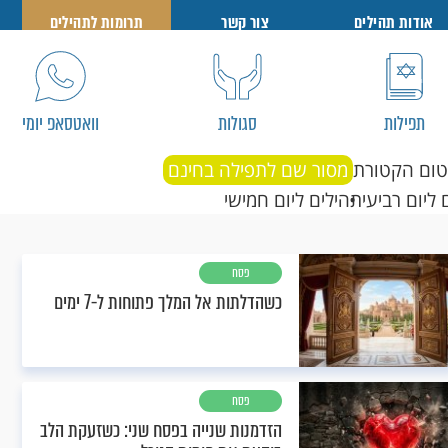
אודות תהילים
צור קשר
תרומות לתהילים
תפילות
סגולות
וואטסאפ יומי
טום הקטורת
מסור שם לתפילה בחינם
 ליום רביעי
תהילים ליום חמישי
פסח
כשהדלתות אל המלך פתוחות ל-7 ימים
פסח
הזדמנות שנייה בפסח שני: כשזעקת הלב