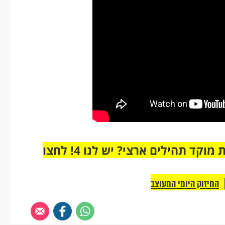
מחוברים רק לקבוצת ווטסאפ אחת מבית מוקד תהילים ארצי? יש לנו 4! לחצו
החיזוק היומי המעוצב