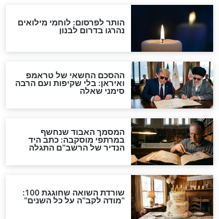
לפני הסדר בבית:
שיעור מאלף לחיים: מה
לילדים עוגן של
לומדים מהמצה האמצעית
ערב פסח המורכב
בליל הסדר?
פסח
מִירָה לִפְנֵי בְּדִיקַת
מתי עושים בדיקת חמץ
כשערב פסח חל בשבת?