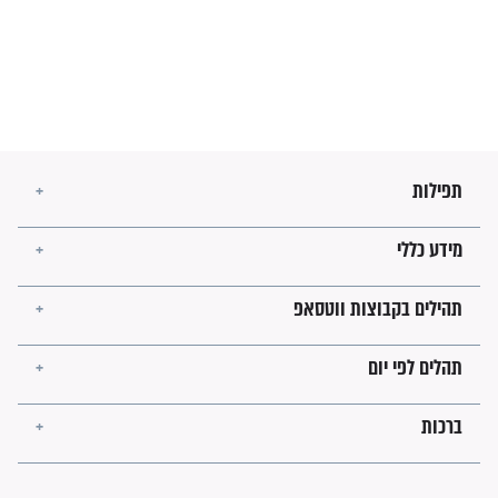
מה יהיו גבולות ארץ ישראל
בזמן הגאולה?
לכל המאמרים
ישועות תהילים
פציעת הראש של החייל הפכה
לנס רפואי בזכות...
"משהו בתוכי ידע שההריון הזה