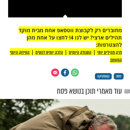
This is a modal window.
יתן לטעון את המדיה, או מכיוון שהרשת או
רת כשלו או מכיוון שהפורמט אינו נתמך.
 רק לקבוצת ווטסאפ אחת מבית מוקד
תהילים ארצי? יש לנו 4! לחצו על אחת מהן
ת:
|
|
|