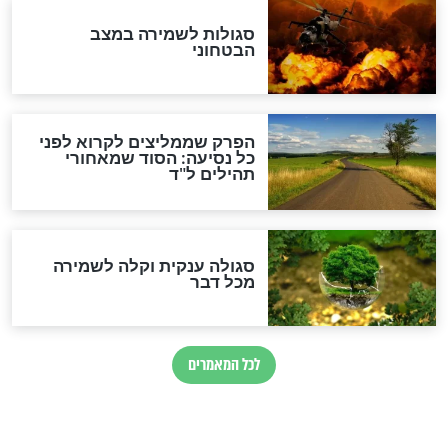
הרב שמואל אליהו: זה המפתח
לגאולה
זהו החוק הקוסמי שמחייב את
חורבנה של איראן לפי ספר
הזוהר הקדוש
בנו של הבבא סאלי: "אלו
השניות האחרונות לפני מלחמה
עולמית"