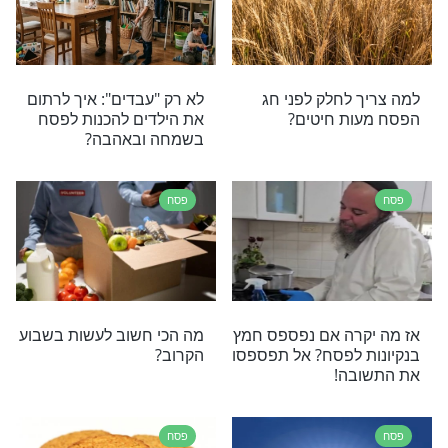
ה. למי עוזרים קודם? הרב אלימלך בידרמן עונה. צפו
פסח
חודש ניסן -
דיני פסח שחל במוצאי שבת
פסח