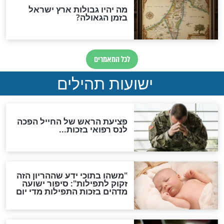
ות להמתקת הדינים וביטול
גזרות
סגולת ע"ב שמות הקודש
תפילה סגולית להמתקת
הדינים