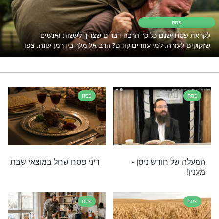
יומי
הסגולה היומית
הלכה יומית לנשים
החיזוק היומי
טיקה
רי תוכן בנושא פסח
ח
שנם כל כך הרבה דברים שצריך לעשות ואנשים