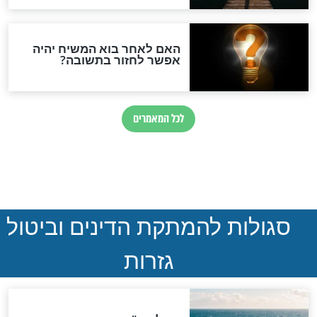
ההסכם החשאי של טראמפ
ואיראן: בלי שקיפות ועם הרבה
סימני שאלה
המסמך האבוד שנחשף
במרתפי מוסקבה: כתב היד
הנדיר של הרשב"ם התגלה
שורדת השואה שחוגגת 100:
"מודה לקב"ה על כל השנים"