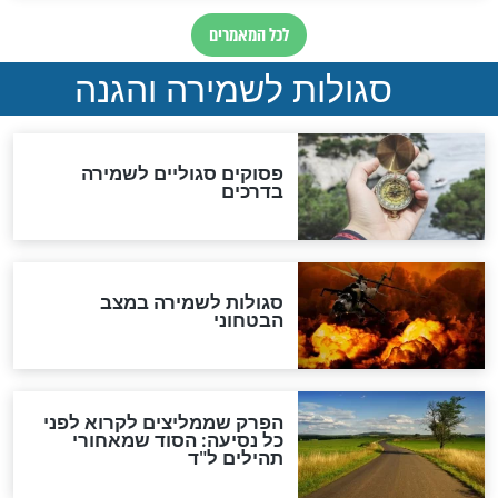
סגולה למתוק הדינים
כשממשמשים ובאים
לכל המאמרים
מיסטיקה וקבלה
הרב שמואל אליהו: זה המפתח
לגאולה