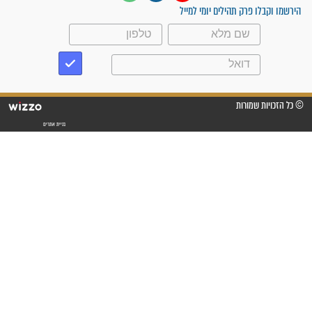
עלינו שהקב"ה שמע לתפילות
וחתמתי על חוזה עבודה אחרי
שנתיים של חיפוש!"
"לא להתייאש חס ושלום, גם
אם הזיווג עוד לא מגיע"
לכל המאמרים
סגולות לשמירה והגנה
פסוקים סגוליים לשמירה
בדרכים