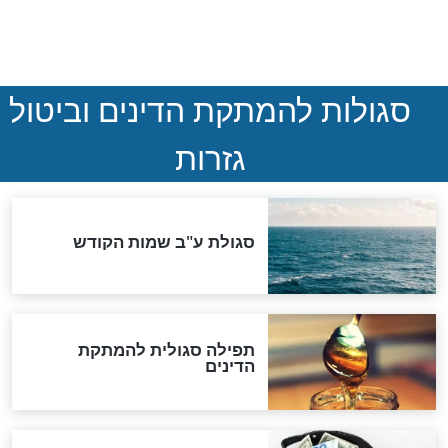
המסמך האבוד שנחשף
במרתפי מוסקבה: כתב היד
הנדיר של הרשב"ם התגלה
שורדת השואה שחוגגת 100:
"מודה לקב"ה על כל השנים"
לכל המאמרים
אחרית הימים