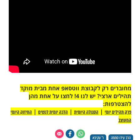
ות עוד תוכן חדש ומפתיע! התחברו לכל
מות שלנו בתהילים
בלחיצה כאן >>>​