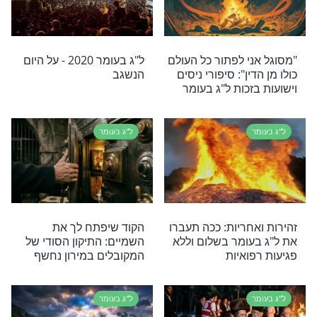
אקה עם הילד?
'’כדאי הוא רבי שמעון לסמוך
לה חזקה במיוחד
עליו בשעת הדחק’’ - אל
תפספסו את הישועה שלכם!
ל"ג בעומר
ן רבי שמעון בר
זקוקים למידע על ההילולה
 בית בין בני הזוג
במירון? קו מידע חדש ונגיש
בשבילכם