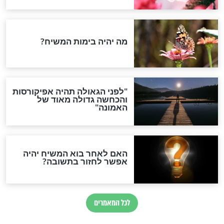
ממירון: הצטרפו
מתי יוצא ל"ג בעומר 2021?
רגש, ל"ג בעומר
כולל תפילה מיוחדת ליום ל"ג
בעומר
חדשות יהדות
הותר לפרסום: לוחמי מילואים
נהרגו בדרום לבנון
ההסכם החשאי של טראמפ
ואיראן: בלי שקיפות ועם הרבה
סימני שאלה