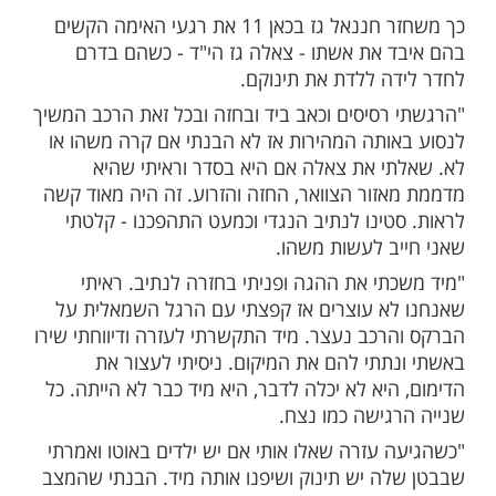
ות עוד תוכן חדש ומפתיע! התחברו לכל
מות שלנו בתהילים
בלחיצה כאן >>>​
יזר ירוק שעושה סיבובים קטנים ומתקדם אלינו
ופתאום הוא כוון ישר על הנהגת. הלייזר היה של M16
בערך 15 מטר מאיתנו. פתאום היה בום, רעש מאוד חזק,
שה מולי".
כך משחזר חננאל גז בכאן 11 את רגעי האימה הקשים
 את אשתו - צאלה גז הי"ד - כשהם בדרם
ה ללדת את תינוקם.
רסיסים וכאב ביד ובחזה ובכל זאת הרכב המשיך
ותה המהירות אז לא הבנתי אם קרה משהו או
י את צאלה אם היא בסדר וראיתי שהיא
זור הצוואר, החזה והזרוע. זה היה מאוד קשה