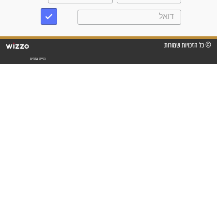
"משהו בתוכי ידע שההריון הזה
זקוק לתפילות": סיפור ישועה
מדהים בזכות התפילות מדי יום
"אשמח שתודיעו למתפללים
עלינו שהקב"ה שמע לתפילות
וחתמתי על חוזה עבודה אחרי
שנתיים של חיפוש!"
"לא להתייאש חס ושלום, גם
אם הזיווג עוד לא מגיע"