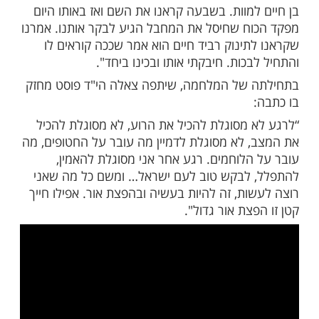
שהתינוק כרגע חי ואז דיברו איתי על זה שאשתי
 שאלתי שוב ושוב אם הם בטוחים וכל פעם ענו
יה בלי חמצן למוח הרבה מאוד זמן, קרוב לוודאי
ה מוחית רצינית, אבל עדיין יש אחוז אחד של
א יחיה. לא יודע באיזה מצב זה יהיה, הרופאים
מיים בכלל", אמר חננאל.
תף בהתמודדות שלו מאז רצח אשתו: "אני מבין
יודע שאם לא ניתן מקום לכל הרגשות זה יאכל
נים. חצי לילה אני רק בוכה, ויש לי שעתיים
חסד מהשם של שינה. אנחנו צריכים להיות
א לתת להם לשבור אותנו, אחרת הם ניצחו".
צמרר התרחש במהלך השבעה:
ד אהבה את השם 'רביד' והוספנו 'חיים' כי הוא