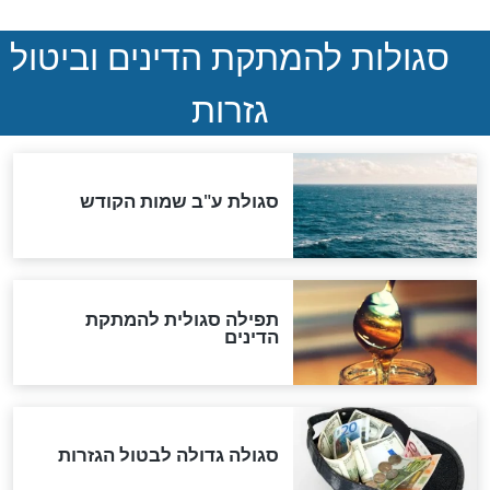
הותר לפרסום: לוחמי מילואים
נהרגו בדרום לבנון
ההסכם החשאי של טראמפ
ואיראן: בלי שקיפות ועם הרבה
סימני שאלה
המסמך האבוד שנחשף
במרתפי מוסקבה: כתב היד
הנדיר של הרשב"ם התגלה