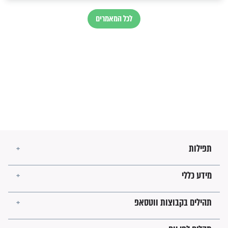
בנו של הבבא סאלי: "אלו
השניות האחרונות לפני מלחמה
עולמית"
מה יהיו גבולות ארץ ישראל
בזמן הגאולה?
לכל המאמרים
ישועות תהילים