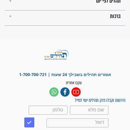
פציעת הראש של החייל הפכה
לנס רפואי בזכות...
"משהו בתוכי ידע שההריון הזה
זקוק לתפילות": סיפור ישועה
מדהים בזכות התפילות מדי יום
"אשמח שתודיעו למתפללים
עלינו שהקב"ה שמע לתפילות
וחתמתי על חוזה עבודה אחרי
שנתיים של חיפוש!"
"לא להתייאש חס ושלום, גם