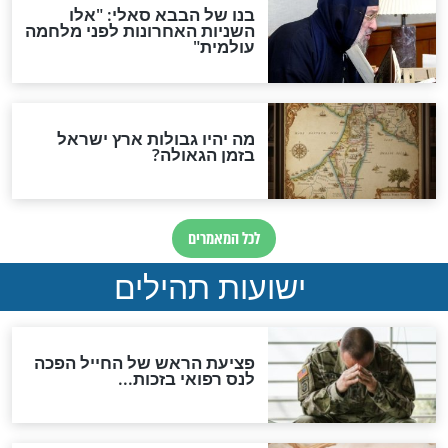
לכל המאמרים
ות להמתקת הדינים וביטול
גזרות
סגולת ע"ב שמות הקודש