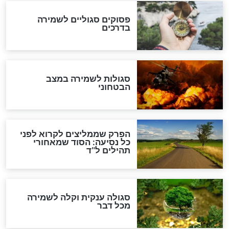
לכל המאמרים
מיסטיקה וקבלה
הרב שמואל אליהו: זה המפתח
לגאולה
זהו החוק הקוסמי שמחייב את
חורבנה של איראן לפי ספר
הזוהר הקדוש