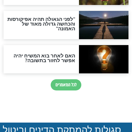
הותר לפרסום: לוחמי מילואים
נהרגו בדרום לבנון
ההסכם החשאי של טראמפ
ואיראן: בלי שקיפות ועם הרבה
סימני שאלה
המסמך האבוד שנחשף
במרתפי מוסקבה: כתב היד
הנדיר של הרשב"ם התגלה