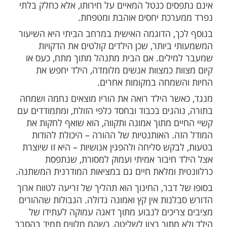
נוך מתוך אהבה מתחיל בהכרה בכך שכל ילד
 ומלואו, נשמה ייחודית הדורשת גישה אישית
 במציאות שבה ילדים חשופים ללחצים חברתיים
השוואות בלתי פוסקות, תפקיד ההורים הוא
הבה שאינה תלויה בדבר. המשמעות היא
יך להרגיש רצוי ומוערך לא בגלל הישגיו
 או מידת הצטיינותו בתפילה, אלא בשל עצם
בין התנהגותו של הילד לבין ערכו העצמי
הורה להציב גבולות ולתקן טעויות מבלי לסדוק
 הביטחון של הילד. בדרך זו, המצוות והערכים
סים כנטל המאיים על חירותו, אלא כחלק בלתי
רכת יחסים אוהבת ומטפחת.
ך, הדוגמה האישית במרחב הביתי היא השיעור