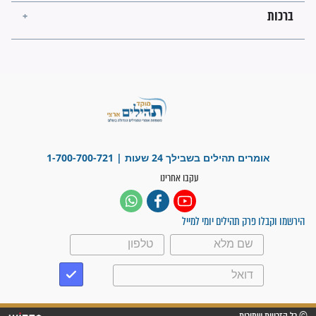
לכל המאמרים
ישועות תהילים
פציעת הראש של החייל הפכה
לנס רפואי בזכות...
"משהו בתוכי ידע שההריון הזה
זקוק לתפילות": סיפור ישועה
מדהים בזכות התפילות מדי יום