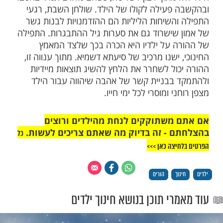
 ביותר, שכן הילדים קולטים את הדקויות
ילים. אם הבית מתנהל מתוך מתח, כעס או
ות כמצוות אנשים מלומדה, הילד יחפש את
שמחה במקומות אחרים.
שר הילד רואה את הוריו מוצאים נחמה ושמחה
והגים בכבוד ובחסד כלפי הזולת, ומתמודדים עם
ים מתוך אמונה ותקווה, הוא שואף לחקות את
ה. האותנטיות של ההורה – היכולת להודות
קש סליחה ולהפגין אנושיות – היא זו שיוצרת
 חיבור אמיתי ועמוק למסורת, שנתפסת
ת ומלאת חיים גם במציאות המודרנית המשתנה.
 דבר, החינוך הוא תהליך של זריעה לטווח ארוך
לנות אין קץ ואמונה גדולה. הגבולות שההורים
ריכים לנבוע מתוך דאגה עמוקה לעתידו של
 מתוך רצון לשליטה, כשהם מלווים תמיד בהסבר