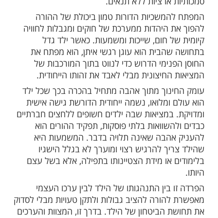
ות עוד תוכן חדש ומפתיע! התחברו לכל
מות שלנו בתהילים
בלחיצה כאן >>>​
הודי בעת הנוכחית ניצב בפני אתגר גדול
: חומות הבית והקהילה כבר אינן משמשות
טי מפני רוחות הזמן. בעולם שבו המידע זורם
והערכים המודרניים מתנגשים לעיתים קרובות
אבות, החינוך אינו יכול להישען עוד על
או ציות ללא תנאים.
משכיות הדורות טמון ביכולת של ההורה
 היהדות ממערכת של חוקים ומגבלות לחוויה
ל חום, שייכות ומשמעות. כאשר ילד גדל
הבית הוא עוגן רגשי איתן, הוא מפתח את
נימי הדרוש כדי לנווט בתוך המורכבות של
חיצונית מבלי לאבד את זהותו הייחודית.