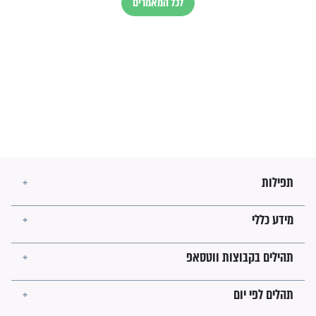
זהו החוק הקוסמי שמחייב את
חורבנה של איראן לפי ספר
הזוהר הקדוש
בנו של הבבא סאלי: "אלו
השניות האחרונות לפני מלחמה
עולמית"
מה יהיו גבולות ארץ ישראל
בזמן הגאולה?