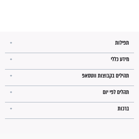
בנו של הבבא סאלי: "אלו
השניות האחרונות לפני מלחמה
עולמית"
מה יהיו גבולות ארץ ישראל
בזמן הגאולה?
לכל המאמרים
ישועות תהילים