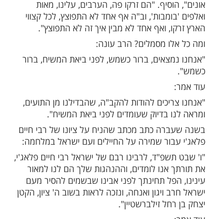
מות שלנו בתהילים
בלחיצה כאן >>>​
צאים פה בניסי ניסים. אף אחד לא מבין איך
רדים פה. אנחנו אומה קטנה, שמונה מליון
 פה מדינות עצומות וגדולות ממש".
רב יצחק זילברשטיין בכנס חיזוק ברעננה.
י עשר מאשר מדינת ישראל, והיא עומדת חסרת
וסיף. "הם זרקו פה, הערבים, עלינו, מאות
ומבות', וב"ה אף אחד לא התפוצץ, לכל קצווי
, ואף אחד לא מבין איך זה לא התפוצץ".
לו מסמלים? הרב עונה:
מצאים, ברור כשמש, לפני ביאת המשיח, ברור