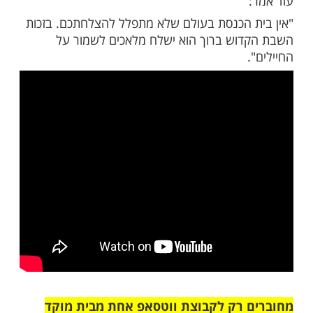
ריכים להודות להקב"ה, שהבדילנו מן התועים,
ו בדיוק שעומדים לפני ביאת המשיח".
רה כתב מכתב שהניח על ציונו של רבי חיים
בור שמירה על החיילים ועם ישראל במלחמה:
שפ"ד, לרבינו רבם של ישראל רבי חיים פלאג'י,
 אנו לומדים, וההנהגות שלך הם לנו למאור
הפל תחינתך לפני אבינו שבשמים להסיר מעם
 ויגון ואנחה, ונזכה לראות בשוב ה' ציון, הקטן
חל זילברשטיין".
 הכנסת בעולם שלא מתפלל להצלחתכם. בזכות
וש ברוך הוא ישלח מלאכים לשמור על