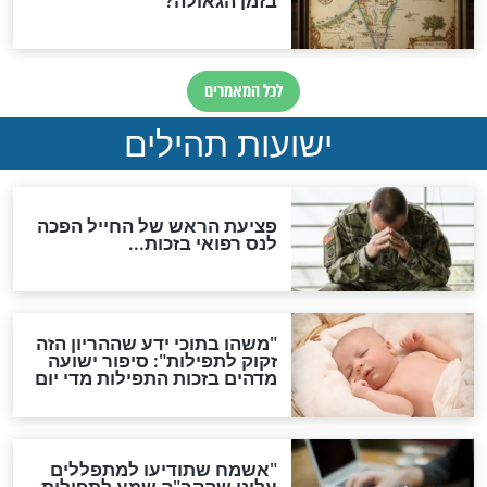
לכל המאמרים
ות להמתקת הדינים וביטול
גזרות
סגולת ע"ב שמות הקודש