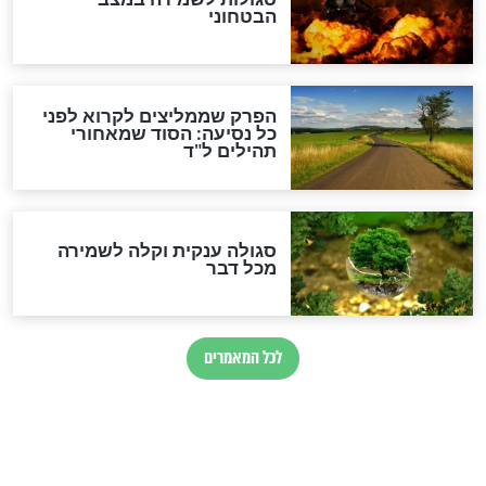
לכל המאמרים
מיסטיקה וקבלה
הרב שמואל אליהו: זה המפתח
לגאולה
זהו החוק הקוסמי שמחייב את
חורבנה של איראן לפי ספר
הזוהר הקדוש