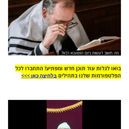
שלח לחבר
עשות ביום הושענא רבא?
ות עוד תוכן חדש ומפתיע! התחברו לכל
מות שלנו בתהילים
בלחיצה כאן >>>​