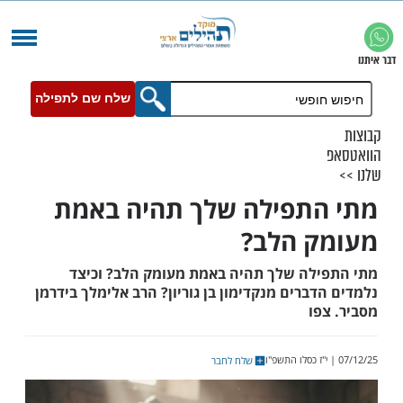
שלח שם לתפילה
תפילה שלך תהיה באמת
 הלב?
לה שלך תהיה באמת מעומק הלב? וכיצד
ברים מנקדימון בן גוריון? הרב אלימלך בידרמן
פו