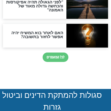
הותר לפרסום: לוחמי מילואים
נהרגו בדרום לבנון
ההסכם החשאי של טראמפ
ואיראן: בלי שקיפות ועם הרבה
סימני שאלה
המסמך האבוד שנחשף
במרתפי מוסקבה: כתב היד
הנדיר של הרשב"ם התגלה