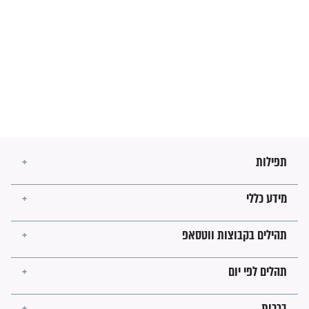
מה יהיו גבולות ארץ ישראל
בזמן הגאולה?
לכל המאמרים
ישועות תהילים
פציעת הראש של החייל הפכה
לנס רפואי בזכות...