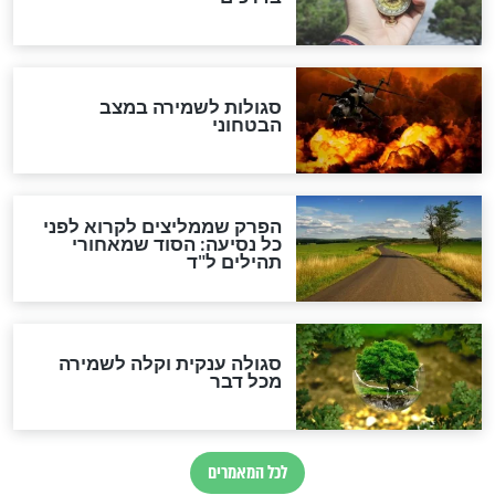
מיסטיקה וקבלה
הרב שמואל אליהו: זה המפתח
לגאולה
זהו החוק הקוסמי שמחייב את
חורבנה של איראן לפי ספר
הזוהר הקדוש
בנו של הבבא סאלי: "אלו
השניות האחרונות לפני מלחמה
עולמית"