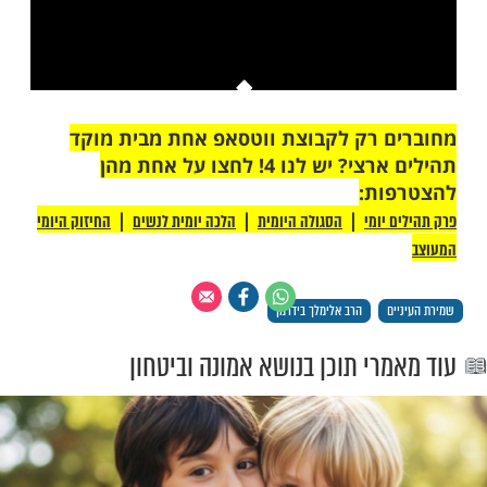
This is a modal window.
יתן לטעון את המדיה, או מכיוון שהרשת או
רת כשלו או מכיוון שהפורמט אינו נתמך.
 רק לקבוצת ווטסאפ אחת מבית מוקד
תהילים ארצי? יש לנו 4! לחצו על אחת מהן
ת: