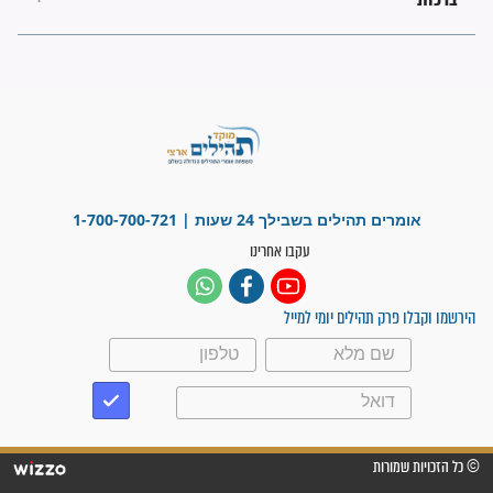
"משהו בתוכי ידע שההריון הזה
זקוק לתפילות": סיפור ישועה
מדהים בזכות התפילות מדי יום
"אשמח שתודיעו למתפללים
עלינו שהקב"ה שמע לתפילות
וחתמתי על חוזה עבודה אחרי
שנתיים של חיפוש!"
"לא להתייאש חס ושלום, גם
אם הזיווג עוד לא מגיע"