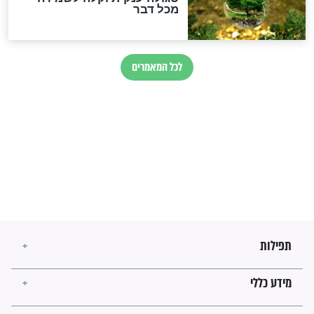
בנו של הבבא סאלי: "אלו
השניות האחרונות לפני מלחמה
עולמית"
מה יהיו גבולות ארץ ישראל
בזמן הגאולה?
לכל המאמרים
ישועות תהילים