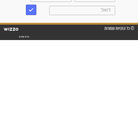
"לא להתייאש חס ושלום, גם
אם הזיווג עוד לא מגיע"
לכל המאמרים
סגולות לשמירה והגנה
פסוקים סגוליים לשמירה
בדרכים