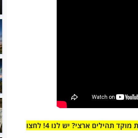
מחוברים רק לקבוצת ווטסאפ אחת מבית מוקד תהילים ארצי? יש לנו 4! לחצו