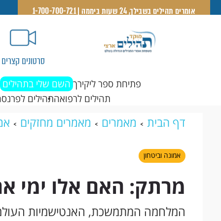
אומרים תהילים בשבילך, 24 שעות ביממה | 1-700-700-721
סרטונים קצרים
פתיחת ספר ליקירך
השם שלי בתהילים
תהילים לרפואה
תהילים לפרנסה
דף הבית
מאמרים
מאמרים מחזקים
אמו
הימים?
אמונה וביטחון
מרתק: האם אלו ימי אח
המלחמה המתמשכת, האנטישמיות העולמית