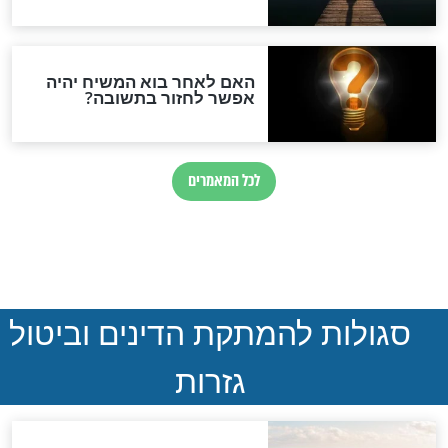
ההסכם החשאי של טראמפ
ואיראן: בלי שקיפות ועם הרבה
סימני שאלה
המסמך האבוד שנחשף
במרתפי מוסקבה: כתב היד
הנדיר של הרשב"ם התגלה
שורדת השואה שחוגגת 100:
"מודה לקב"ה על כל השנים"