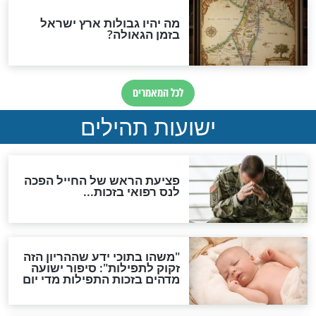
ות להמתקת הדינים וביטול
גזרות
סגולת ע"ב שמות הקודש
תפילה סגולית להמתקת
הדינים