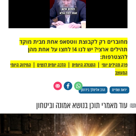
 רק לקבוצת ווטסאפ אחת מבית מוקד
תהילים ארצי? יש לנו 4! לחצו על אחת מהן