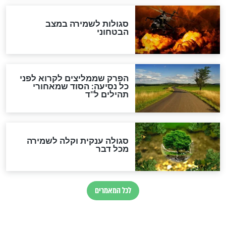
הרב שמואל אליהו: זה המפתח
לגאולה
זהו החוק הקוסמי שמחייב את
חורבנה של איראן לפי ספר
הזוהר הקדוש
בנו של הבבא סאלי: "אלו
השניות האחרונות לפני מלחמה
עולמית"