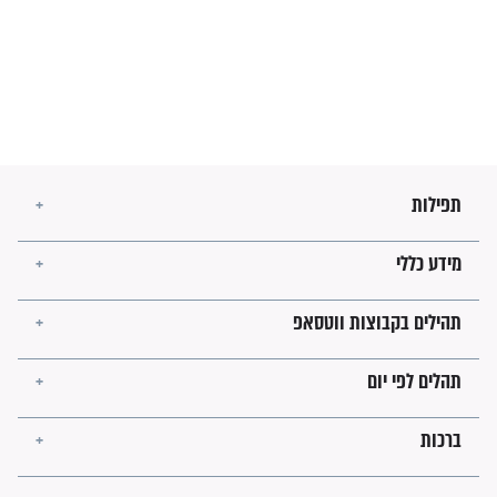
מה יהיו גבולות ארץ ישראל
בזמן הגאולה?
לכל המאמרים
ישועות תהילים
פציעת הראש של החייל הפכה
לנס רפואי בזכות...