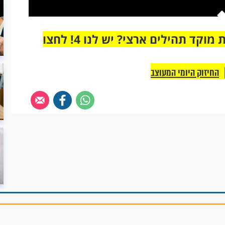
מחוברים רק לקבוצת ווטסאפ אחת מבית מוקד תהילים ארצי? יש לנו 4! לחצו
החיזוק היומי המעוצב