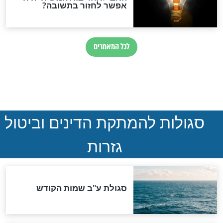
ההסכם החשאי של טראמפ
ואיראן: בלי שקיפות ועם הרבה
סימני שאלה
המסמך האבוד שנחשף
במרתפי מוסקבה: כתב היד
הנדיר של הרשב"ם התגלה
שורדת השואה שחוגגת 100:
"מודה לקב"ה על כל השנים"