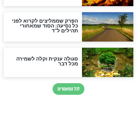
הרב שמואל אליהו: זה המפתח
לגאולה
זהו החוק הקוסמי שמחייב את
חורבנה של איראן לפי ספר
הזוהר הקדוש
בנו של הבבא סאלי: "אלו
השניות האחרונות לפני מלחמה
עולמית"