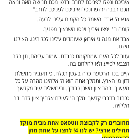
ות עוד תוכן חדש ומפתיע! התחברו לכל
מות שלנו בתהילים
בלחיצה כאן >>>​
ה' אלוהינו ואלוהי אבותינו,
כח להכות את אויבינו וקיימת בנו "ורדפתם את
נפלו לפניכם לחרב ורדפו מכם חמשה מאה ומאה
 ירדפו ונפלו איביכם לפניכם לחרב",
בד והשמד כל הקמים עלינו לרעה.
יפצו איביך וינסו משנאיך מפניך.
היגי איראן שעומדים עלינו לכלותינו. הצילנו