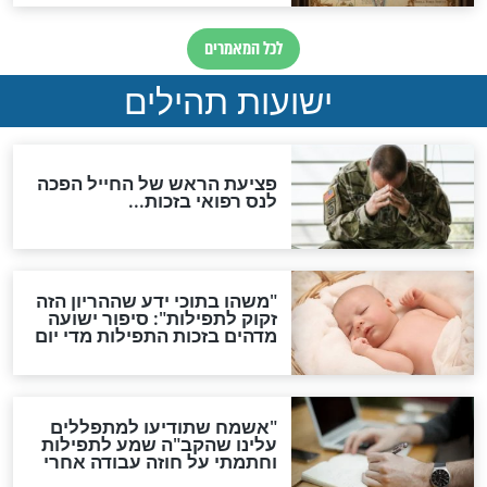
ות להמתקת הדינים וביטול
גזרות
סגולת ע"ב שמות הקודש
תפילה סגולית להמתקת
הדינים