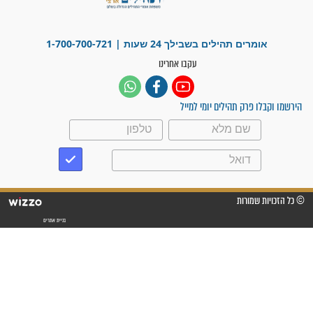
"משהו בתוכי ידע שההריון הזה
זקוק לתפילות": סיפור ישועה
מדהים בזכות התפילות מדי יום
"אשמח שתודיעו למתפללים
עלינו שהקב"ה שמע לתפילות
וחתמתי על חוזה עבודה אחרי
שנתיים של חיפוש!"
"לא להתייאש חס ושלום, גם
אם הזיווג עוד לא מגיע"
לכל המאמרים