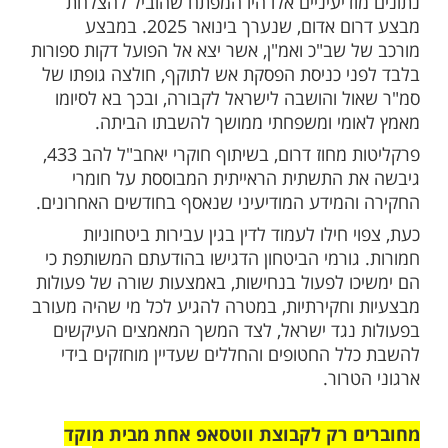
 הגופה לאחר הקרב הקשה בשכונת שג'אעייה
 צוק איתן ביולי 2014.
יפק חילו פרטים מצמררים על הנסיבות בהן
ור על הגופה, למרות שלדבריו לא רצה בכך.
 כיצד הובאה הגופה לעסקו הפרטי הממוקם
תו, שם הוחזקה במשך שנים ארוכות כשהיא
וך מקרר שפתח המנעול שלו נשמר אצלו
ידע המדויק שסיפק בחקירה, ששף את מיקומו
ל המבנה האזרחי בעיר עזה שבו הוסתרה
התגלה כקריטי במיוחד.
ודיעיניים אלו היו המפתח שהוביל להצלחת
מבצע דרום אדום, שנערך בינואר 2025. במבצע
 שב"כ ואמ"ן, אשר יצא אל הפועל דקות ספורות
י כניסת הפסקת אש לתוקף, חולצה גופתו של