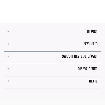
בנו של הבבא סאלי: "אלו
השניות האחרונות לפני מלחמה
עולמית"
מה יהיו גבולות ארץ ישראל
בזמן הגאולה?
לכל המאמרים
ישועות תהילים