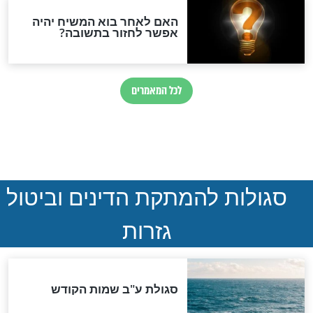
חדשות יהדות
הותר לפרסום: לוחמי מילואים
נהרגו בדרום לבנון
ההסכם החשאי של טראמפ
ואיראן: בלי שקיפות ועם הרבה
סימני שאלה
המסמך האבוד שנחשף
במרתפי מוסקבה: כתב היד
הנדיר של הרשב"ם התגלה