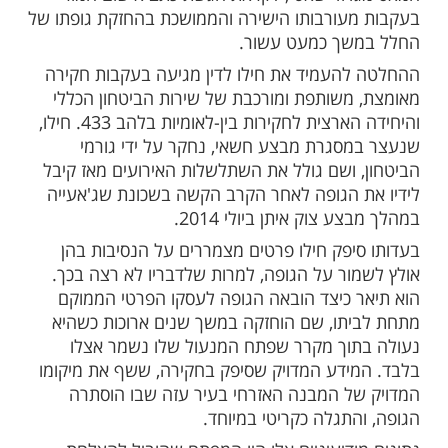
ות עוד תוכן חדש ומפתיע! התחברו לכל
מות שלנו בתהילים
בלחיצה כאן >>>​
ותי וארוך שנים בפרשת נפילתו וחטיפתו של
ון שאול ז"ל הגיע לסיומו עם התפתחות דרמטית
ביטחון. לבית המשפט המחוזי בבאר שבע
בוע הצהרת תובע נגד איברהים חילו, מחבל
וד שאטי, לקראת הגשת כתב אישום חמור
עורבותו הישירה והממושכת בהחזקת גופתו של
שך כמעט עשור.
העמיד את חילו לדין מגיעה בעקבות חקירה
משותפת ומורכבת של שירות הביטחון הכללי
והיחידה הארצית לחקירות בין-לאומיות בלהב 433. חילו,
סגרת מבצע חשאי, נחקר על ידי גורמי
 ושם גולל את השתלשלות האירועים מאז קיבל