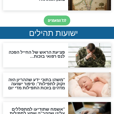
לכל המאמרים
ות להמתקת הדינים וביטול
גזרות
סגולת ע"ב שמות הקודש