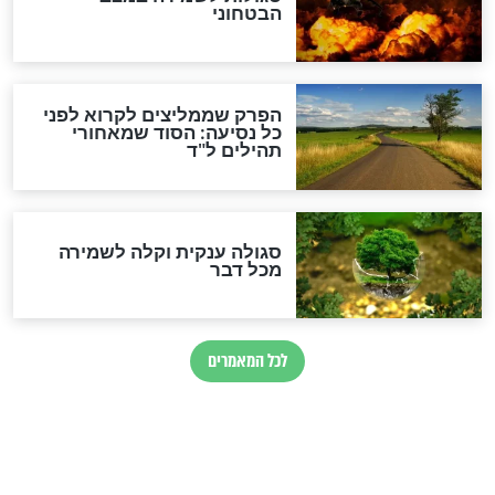
לכל המאמרים
מיסטיקה וקבלה
הרב שמואל אליהו: זה המפתח
לגאולה
זהו החוק הקוסמי שמחייב את
חורבנה של איראן לפי ספר
הזוהר הקדוש