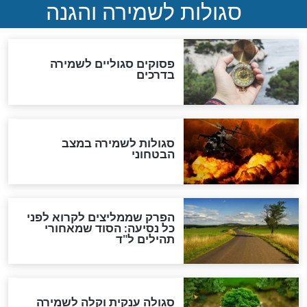
לכל המאמרים
מיסטיקה וקבלה
הרב שמואל אליהו: זה המפתח
לגאולה
זהו החוק הקוסמי שמחייב את
חורבנה של איראן לפי ספר
הזוהר הקדוש