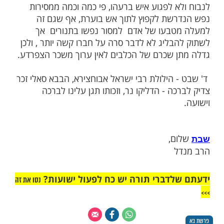
 מדוע יקפח הכתוב את הצפרדעים שאין שכרן
 שלא מתו בגמר מכת צפרדע, והאריכו ימים,
ר הכלבים הוא
לדורי דורות? וביותר תגדל
פרנסה
מן הנראה גדולה 'מסירות הנפש' של
 יותר ממסירות נפשם של הכלבים, שהרי
 נכנסו אל תוככי התנורים הבוערים באש, ואילו
ת נפשם של הכלבים הייתה שלא חרצו לשונם
ול.
רב הקדוש רבי דוד מטאלנא, שמכאן ראיה
סירות הנפש הנדרשת להיות נוצר לשונו - שלא
א לפגוע איש ברעהו, פי כמה וכמה ממסירות
שת לקפוץ לתוך אש בוערת, אף שגם זה
בעו של אדם למסור נפשו בתנורים אך
בליג לא לדבר סרה על חברו קשה יותר , ולכן