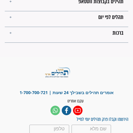
פציעת הראש של החייל הפכה
לנס רפואי בזכות...
"משהו בתוכי ידע שההריון הזה
זקוק לתפילות": סיפור ישועה
מדהים בזכות התפילות מדי יום
"אשמח שתודיעו למתפללים
עלינו שהקב"ה שמע לתפילות
וחתמתי על חוזה עבודה אחרי
שנתיים של חיפוש!"