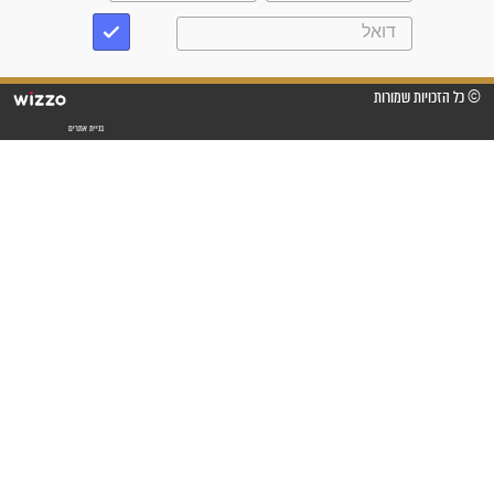
"לא להתייאש חס ושלום, גם
אם הזיווג עוד לא מגיע"
לכל המאמרים
סגולות לשמירה והגנה
פסוקים סגוליים לשמירה
בדרכים