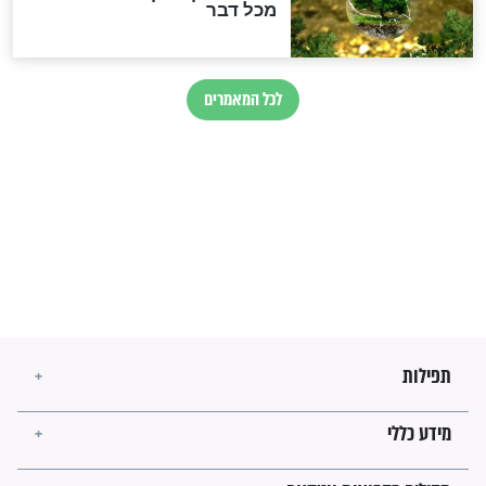
בנו של הבבא סאלי: "אלו
השניות האחרונות לפני מלחמה
עולמית"
מה יהיו גבולות ארץ ישראל
בזמן הגאולה?
לכל המאמרים
ישועות תהילים