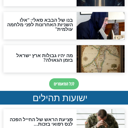
לכל המאמרים
ות להמתקת הדינים וביטול
גזרות
סגולת ע"ב שמות הקודש