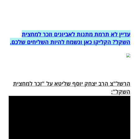
שמעיקר הדין יש לתת מחצית השקל הוא מגיל
רה ומעלה.
 מרן הראש"ל במכתבו כי גם על הנשים וגם על
טנים יש לתת מעות זכר למחצית השקל "גם
נו מעות "זכר למחצית השקל". וטוב לתת גם
ו הקטנים למי שיש יכולת. ואם אין ידו משגת,
שקל בעד כל אחד מבני ביתו".
תבו של מרן הראש"ל, מדגיש הרב את חשיבותם
 התורה וחיזוק הישיבות הקדושות שלהם ראוי
חצית השקל. "מעות הללו יינתנו לטובת
הקדושות שמגדלים בהם תלמידי חכמים, שמיום
מ"ק אין להקב"ה בעולמו אלא ד' אמות של
ילום: יעקב כהן)