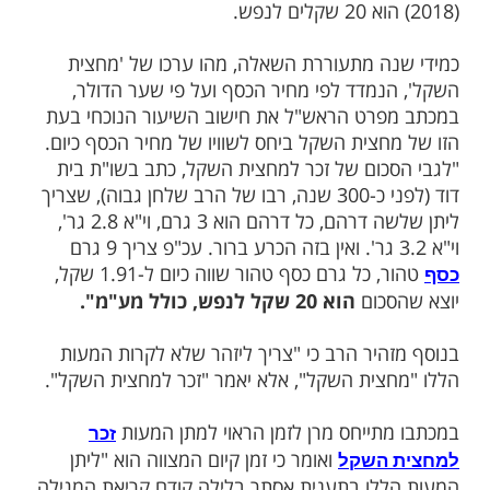
ית השקל
ות עוד תוכן חדש ומפתיע! התחברו לכל
מות שלנו בתהילים
בלחיצה כאן >>>​
אלת רבים המתעוררת בזמן הזה - מהו שיעור
קל, פוסק מרן הרה"ר הראש״ל הגר״י יוסף
כי השנה שווי מחצית השקל לשנת התשע"ח
ה מתעוררת השאלה, מהו ערכו של 'מחצית
נמדד לפי מחיר הכסף ועל פי שער הדולר,
רט הראש"ל את חישוב השיעור הנוכחי בעת
חצית השקל ביחס לשוויו של מחיר הכסף כיום.
כום של זכר למחצית השקל, כתב בשו"ת בית
דוד (לפני כ-300 שנה, רבו של הרב שלחן גבוה), שצריך