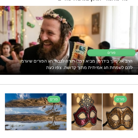
 רק לקבוצת ווטסאפ אחת מבית מוקד
תהילים ארצי? יש לנו 4! לחצו על אחת מהן