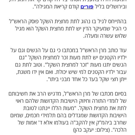
ליתן שלשה דרהם, כל דרהם הוא 3 גרם, וי"א 2.8 גר',
טהור, כל גרם כסף טהור שווה כיום ל-1.91 שקל,
כום
הוא 20 שקל לנפש, כולל מע"מ".
היר הרב כי "צריך ליזהר שלא לקרות המעות
צית השקל", אלא יאמר "זכר למחצית השקל".
תייחס מרן לזמן הראוי למתן המעות
זכר
ואומר כי זמן קיום המצווה הוא "ליתן
השקל
לו בתענית אסתר בלילה קודם קריאת המגילה,
ם בליל
קודם קריאת המגילה".
פורים
לגיל בו נהוג לתת מחצית השקל פוסק הראש"ל