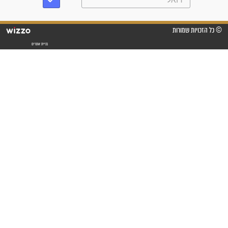
"משהו בתוכי ידע שההריון הזה
זקוק לתפילות": סיפור ישועה
מדהים בזכות התפילות מדי יום
"אשמח שתודיעו למתפללים
עלינו שהקב"ה שמע לתפילות
וחתמתי על חוזה עבודה אחרי
שנתיים של חיפוש!"
"לא להתייאש חס ושלום, גם
אם הזיווג עוד לא מגיע"