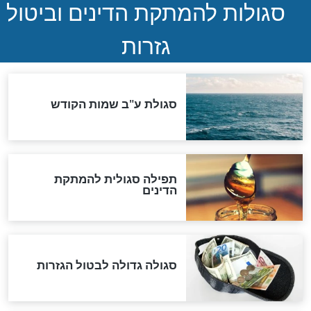
הותר לפרסום: לוחמי מילואים
נהרגו בדרום לבנון
ההסכם החשאי של טראמפ
ואיראן: בלי שקיפות ועם הרבה
סימני שאלה
המסמך האבוד שנחשף
במרתפי מוסקבה: כתב היד
הנדיר של הרשב"ם התגלה