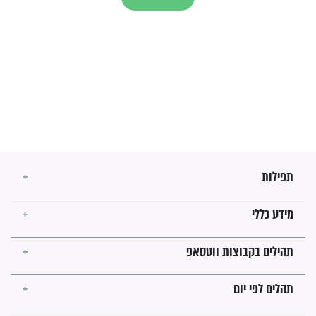
עולמית"
מה יהיו גבולות ארץ ישראל
בזמן הגאולה?
לכל המאמרים
ישועות תהילים
פציעת הראש של החייל הפכה
לנס רפואי בזכות...