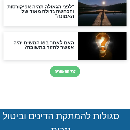
הותר לפרסום: לוחמי מילואים
נהרגו בדרום לבנון
ההסכם החשאי של טראמפ
ואיראן: בלי שקיפות ועם הרבה
סימני שאלה
המסמך האבוד שנחשף
במרתפי מוסקבה: כתב היד
הנדיר של הרשב"ם התגלה