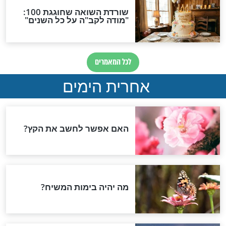
ין המדפים: איך
אלו העקרונות ההלכתיים
ח ונשארים בני
להכשרת המטבח לפסח
פסח
שוב לדעת: הלכות
ככה תגרשו את המזיקים
 שחל במוצאי שבת
מהבית לפני פסח
חדשות יהדות