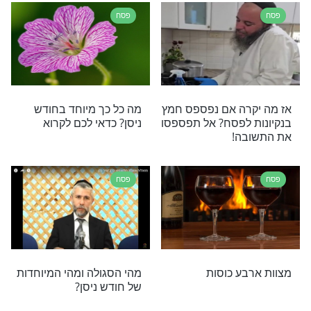
אן, ואיתו אחת המצוות המרגשות והנדירות ביותר
הודי. למה כולנו מחפשים דווקא עכשיו שני אילנות
ע אחד של התבוננות יכול להעניק לנו כוח לכל השנה? כל
ת על ברכת האילנות 2026
פסח
- סוד הפסח
מרתק, מחכים ומחבר: אוסף
חידות ושאלות לשולחן הסדר
שישאירו את כולם ערניים