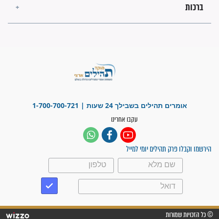
"משהו בתוכי ידע שההריון הזה
זקוק לתפילות": סיפור ישועה
מדהים בזכות התפילות מדי יום
"אשמח שתודיעו למתפללים
עלינו שהקב"ה שמע לתפילות
וחתמתי על חוזה עבודה אחרי
שנתיים של חיפוש!"
"לא להתייאש חס ושלום, גם
אם הזיווג עוד לא מגיע"