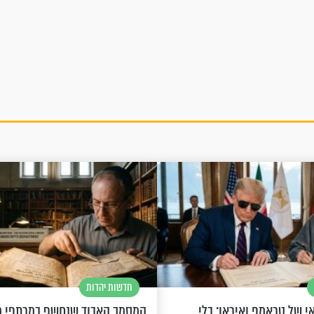
חדשות יהדות
 של טראמפ ואיראן: בלי
המסמך האבוד שנחשף במרתפי מ