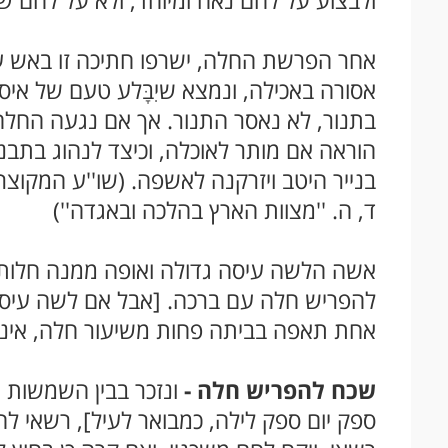
ולבצוע על לחם נאה ומיוחד, ולא על לחם שא
אחר הפרשת החלה, ישרפו חתיכה זו באש על
אסורה באכילה, ונמצא שיִבָּלע טעם של אי
בתנור, לא נאסר התנור. אך אם נגעה החל
הוראה אם מותר לאוכלה, וכיצד לנהוג בתב
בנייר היטב ויזרקנה לאשפה. (שו''ע המקוצר ה
ד, ה. ''מצוות הארץ בהלכה ובאגדה'')
אשה הלשה עיסה גדולה ואופה ממנה חלות 
להפריש חלה עם ברכה. [אבל אם לשה עיס
אחת תאפה בביתה פחות משיעור חלה, אינה
שכח להפריש חלה -
ונזכר בבין השמשות 
ספק יום ספק לילה, כמבואר לעיל], רשאי 