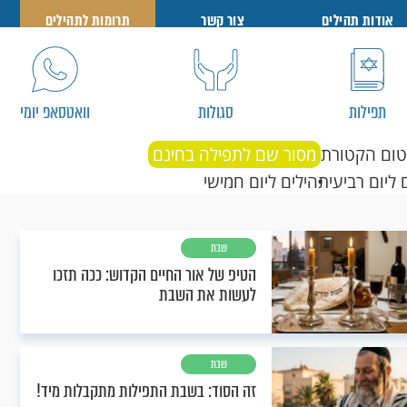
אודות תהילים
צור קשר
תרומות לתהילים
תפילות
סגולות
וואטסאפ יומי
טום הקטורת
מסור שם לתפילה בחינם
 ליום רביעי
תהילים ליום חמישי
שבת
הטיפ של אור החיים הקדוש: ככה תזכו
לעשות את השבת
שבת
זה הסוד: בשבת התפילות מתקבלות מיד!