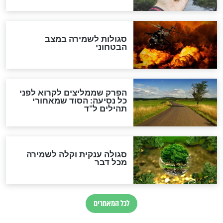
לכל המאמרים
מיסטיקה וקבלה
הרב שמואל אליהו: זה המפתח
לגאולה
זהו החוק הקוסמי שמחייב את
חורבנה של איראן לפי ספר
הזוהר הקדוש