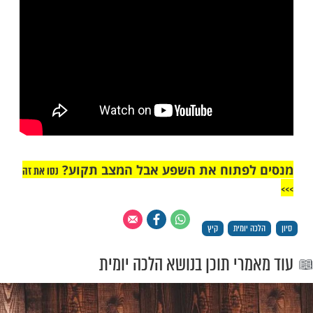
קצרים וירכיו ושוקיו מגולים, אינו רשאי לעבור
ה עד שיתלבש כראוי [ילקו"י סימן נג].
"אך טוב וחסד"
יח ציבור - צפו: