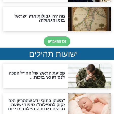
לכל המאמרים
ות להמתקת הדינים וביטול
גזרות
סגולת ע"ב שמות הקודש