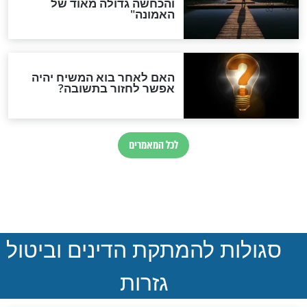
חדשות יהדות
הותר לפרסום: לוחמי מילואים
נהרגו בדרום לבנון
ההסכם החשאי של טראמפ
ואיראן: בלי שקיפות ועם הרבה
סימני שאלה
המסמך האבוד שנחשף
במרתפי מוסקבה: כתב היד
הנדיר של הרשב"ם התגלה