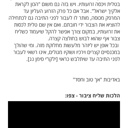
יץ
ר לשליח ציבור להתפלל עם חולצה
ר שלובש חולצה עם שרוולים קצרים ביותר עד
מהזרוע שבין המרפק לכתף מגולה, לכתחילה
 כך לפני התיבה מפני כבוד הציבור, אלא יתעטף
סה זרועותיו. ויש בזה גם משום "הכון לקראת
ראל". אבל אם כל פרק הזרוע העליון עד
וסה, מותר לו לעבור לפני התיבה גם לכתחילה
ת הצבור ידי חובתם. ואם אין שם טלית לכסות
תיו, במקום צורך אפשר להקל שיעמוד כשליח
שהוא לבוש בחולצה קצרה.
ן יש ליזהר מלעשות מחלוקת מזה. ומי שהולך