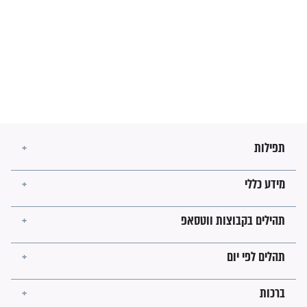
בנו של הבבא סאלי: "אלו
השניות האחרונות לפני מלחמה
עולמית"
מה יהיו גבולות ארץ ישראל
בזמן הגאולה?
לכל המאמרים
ישועות תהילים