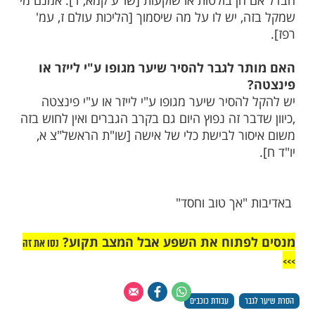
 כוכבים
 לצייר שמש, ירח או כוכבים?
רה "לא תעשון אתי אלוהי
ואלוהי זהב"
כסף
שו רבותינו [ר"ה כד.] שאסור לצייר צורות
של מעלה כגון השמש ,הירח והכוכבים. ואין
הן בולטות או שוקעות [שו"ע קמא, ד]. אמנם מי
 יש לו על מה שיסמוך [הליכות עולם ז, עמ'
 לגבר להסיר שיער מגופו ע"י לייזר או
הסיר שיער מגופו ע"י לייזר או ע"י פינצטה
בר זה נפוץ היום גם בקרב הגברים ואין לחוש בזה