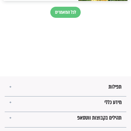
בנו של הבבא סאלי: "אלו
השניות האחרונות לפני מלחמה
עולמית"
מה יהיו גבולות ארץ ישראל
בזמן הגאולה?
לכל המאמרים
ישועות תהילים