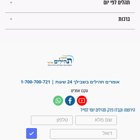
פציעת הראש של החייל הפכה
לנס רפואי בזכות...
"משהו בתוכי ידע שההריון הזה
זקוק לתפילות": סיפור ישועה
מדהים בזכות התפילות מדי יום
"אשמח שתודיעו למתפללים
עלינו שהקב"ה שמע לתפילות
וחתמתי על חוזה עבודה אחרי
שנתיים של חיפוש!"
"לא להתייאש חס ושלום, גם