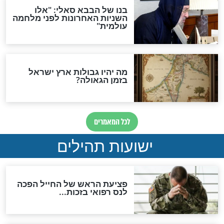
לכל המאמרים
ות להמתקת הדינים וביטול
גזרות
סגולת ע"ב שמות הקודש