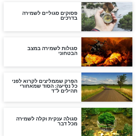
לכל המאמרים
מיסטיקה וקבלה
הרב שמואל אליהו: זה המפתח
לגאולה
זהו החוק הקוסמי שמחייב את
חורבנה של איראן לפי ספר
הזוהר הקדוש