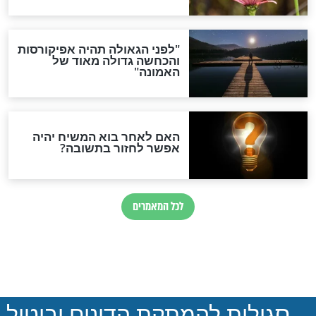
חדשות יהדות
הותר לפרסום: לוחמי מילואים
נהרגו בדרום לבנון
ההסכם החשאי של טראמפ
ואיראן: בלי שקיפות ועם הרבה
סימני שאלה
המסמך האבוד שנחשף
במרתפי מוסקבה: כתב היד
הנדיר של הרשב"ם התגלה