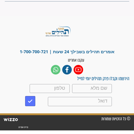
פציעת הראש של החייל הפכה
לנס רפואי בזכות...
"משהו בתוכי ידע שההריון הזה
זקוק לתפילות": סיפור ישועה
מדהים בזכות התפילות מדי יום
"אשמח שתודיעו למתפללים
עלינו שהקב"ה שמע לתפילות
וחתמתי על חוזה עבודה אחרי
שנתיים של חיפוש!"
"לא להתייאש חס ושלום, גם