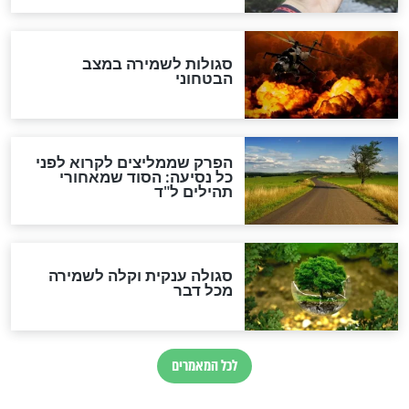
לכל המאמרים
מיסטיקה וקבלה
הרב שמואל אליהו: זה המפתח
לגאולה
זהו החוק הקוסמי שמחייב את
חורבנה של איראן לפי ספר
הזוהר הקדוש