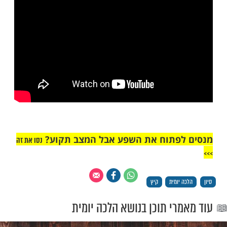
ה לאחר ברכת המזון, ואז יברך "שהכל", על
יא עצמו ממחלוקת [ילקו"י סימן קעז]
"אך טוב וחסד"
כים ברכה אחרונה?