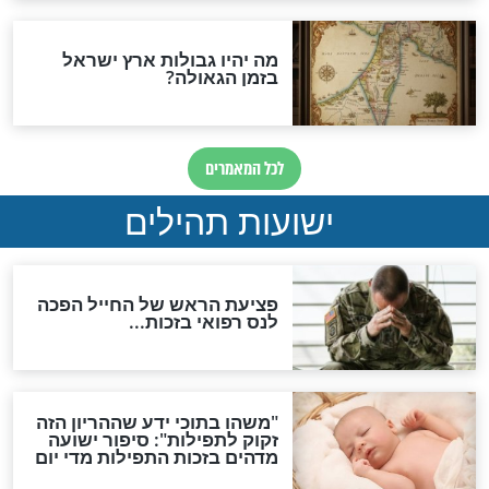
לכל המאמרים
ות להמתקת הדינים וביטול
גזרות
סגולת ע"ב שמות הקודש