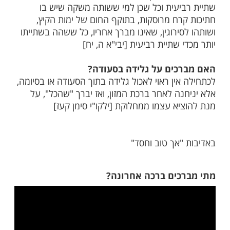
יץ
כים ברכה אחרונה על אכילת גלידה?
דה קרה על ידי כפית, דינו כשותה משקים,
נו לועס את הגלידה כדרך אוכלים, ואינו מברך
נה ,כיוון שעל כורחו הוא שוהה יותר מכדי
יעית וכל שכן למי ששותה משקה שיש בו
רח מרוסקות, בתוקף החום של ימות הקיץ,
ירוגין, שאינו מברך אחריו, כל ששהה בשתייתו
 שתיית רביעית [יבי"א ה, יח]
כים על גלידה בסעודה?
ין ראוי לאכול גלידה בתוך הסעודה או בסיומה,