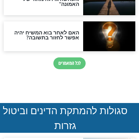
חדשות יהדות
הותר לפרסום: לוחמי מילואים
נהרגו בדרום לבנון
ההסכם החשאי של טראמפ
ואיראן: בלי שקיפות ועם הרבה
סימני שאלה
המסמך האבוד שנחשף
במרתפי מוסקבה: כתב היד
הנדיר של הרשב"ם התגלה