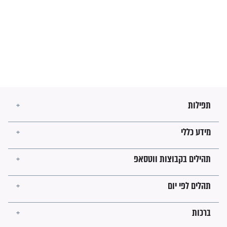
בנו של הבבא סאלי: "אלו
השניות האחרונות לפני מלחמה
עולמית"
מה יהיו גבולות ארץ ישראל
בזמן הגאולה?
לכל המאמרים
ישועות תהילים