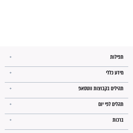
מה יהיו גבולות ארץ ישראל
בזמן הגאולה?
לכל המאמרים
ישועות תהילים
פציעת הראש של החייל הפכה
לנס רפואי בזכות...