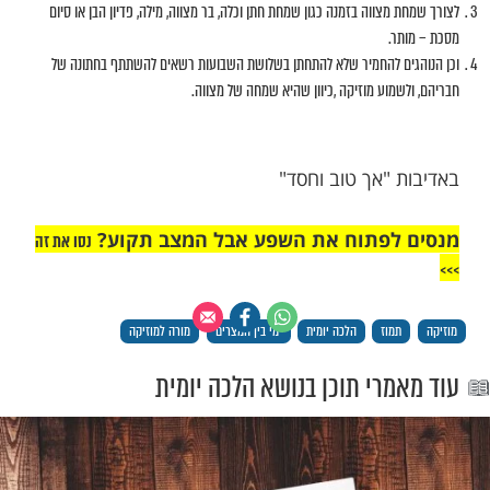
מות שלנו בתהילים
בלחיצה כאן >>>​
ת בין המצרים
קרים מותר לשמוע מוזיקה בשלושת
?
כול להמשיך בעבודתו עד שבוע שחל בו ט' באב [חזו"ע תעניות, עמ' קנז].
ה שיש צורך להעסיק אותם בשירים יש להקל [שם].
ווה בזמנה כגון שמחת חתן וכלה, בר מצווה, מילה, פדיון הבן או סיום
להחמיר שלא להתחתן בשלושת השבועות רשאים להשתתף בחתונה של
ע מוזיקה ,כיוון שהיא שמחה של מצווה.
"אך טוב וחסד"