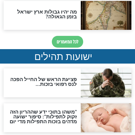
ות להמתקת הדינים וביטול
גזרות
סגולת ע"ב שמות הקודש
תפילה סגולית להמתקת
הדינים