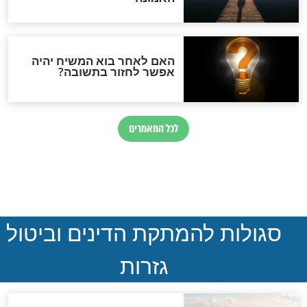
המסמך האבוד שנחשף
במרתפי מוסקבה: כתב היד
הנדיר של הרשב"ם התגלה
שורדת השואה שחוגגת 100:
"מודה לקב"ה על כל השנים"
"נביא בעיר": מכירת המחלה
לגוי והוספת השם חזקיהו
לרפואת הרב דב הכהן קוק