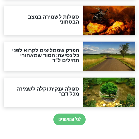
הרב שמואל אליהו: זה המפתח
לגאולה
זהו החוק הקוסמי שמחייב את
חורבנה של איראן לפי ספר
הזוהר הקדוש
בנו של הבבא סאלי: "אלו
השניות האחרונות לפני מלחמה
עולמית"