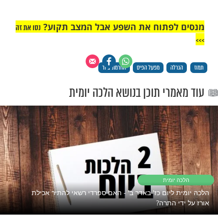
ת מהילד [ילקו"י סימן שע].
ר להשתתף בהגרלות של "מפעל הפיס"?
רדים לקנות כרטיס הגרלה ממפעל הפיס, משום
נן. וכל שכן שלא לרכוש טפסי הגרלות ספורט
המשוחקים בשבת [ילקו"י סימן שע]
"אך טוב וחסד"
פתוח את השפע אבל המצב תקוע?
נסו את זה