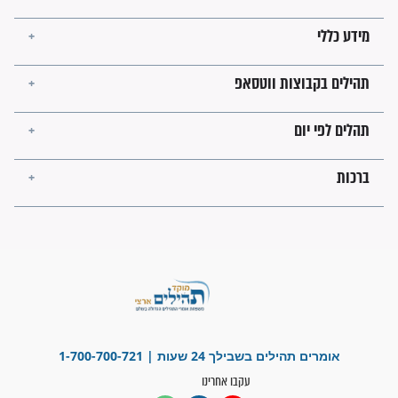
לכל המאמרים
ישועות תהילים
פציעת הראש של החייל הפכה
לנס רפואי בזכות...
"משהו בתוכי ידע שההריון הזה
זקוק לתפילות": סיפור ישועה
מדהים בזכות התפילות מדי יום