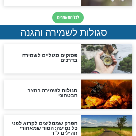
סגולה למתוק הדינים
כשממשמשים ובאים
לכל המאמרים
מיסטיקה וקבלה
הרב שמואל אליהו: זה המפתח
לגאולה