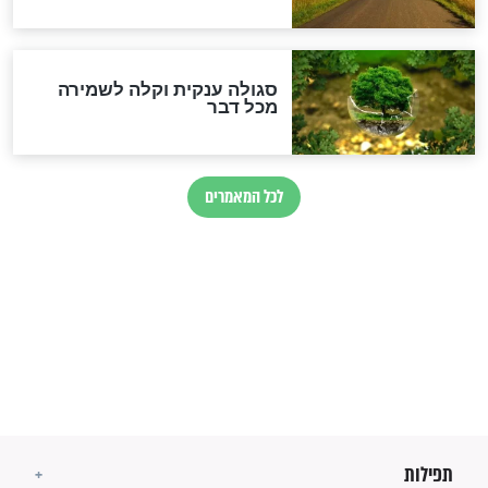
זהו החוק הקוסמי שמחייב את
חורבנה של איראן לפי ספר
הזוהר הקדוש
בנו של הבבא סאלי: "אלו
השניות האחרונות לפני מלחמה
עולמית"
מה יהיו גבולות ארץ ישראל
בזמן הגאולה?