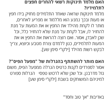
ות עוד תוכן חדש ומפתיע! התחברו לכל
מות שלנו בתהילים
בלחיצה כאן >>>​
 משפט
ד תינוקות רשאי להחרים חפצים
ו?
וקות שרואה שאחד התלמידים מחזיק בידו חפץ
ובכך נמנע הוא מללמוד או מפריע לאחרים,
לקחת מהילד את החפץ או את המעות על מנת
ו, אבל לקחת על מנת שלא להחזיר כלל, וכל
ן, אסור. ואם רוצה להראות את החפץ או את
למידים, כגון ללמדם צורת מטבע וכיוצא, צריך