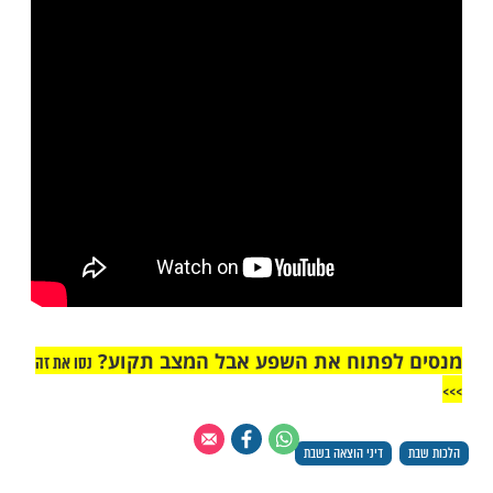
ווה [יבי"א ט, לג].
הגים אם העירוב נקרע בשבת?
ב נקרא בשבת יש להתיר לומר לגוי לתקנו
ושה מלאכות האסורות מן התורה, אבל ע"י
 להתיר [מ"ב רעו, כה].
"אך טוב וחסד"
ה יוסף זצ''ל על דיני עירוב בשבת - צפו: