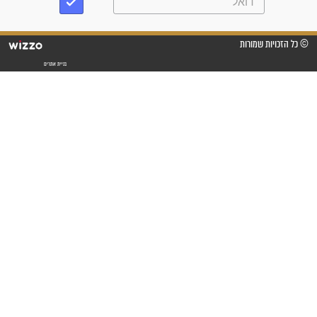
עלינו שהקב"ה שמע לתפילות
וחתמתי על חוזה עבודה אחרי
שנתיים של חיפוש!"
"לא להתייאש חס ושלום, גם
אם הזיווג עוד לא מגיע"
לכל המאמרים
סגולות לשמירה והגנה
פסוקים סגוליים לשמירה
בדרכים