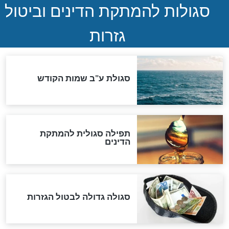
המסמך האבוד שנחשף
במרתפי מוסקבה: כתב היד
הנדיר של הרשב"ם התגלה
שורדת השואה שחוגגת 100:
"מודה לקב"ה על כל השנים"
לכל המאמרים
אחרית הימים