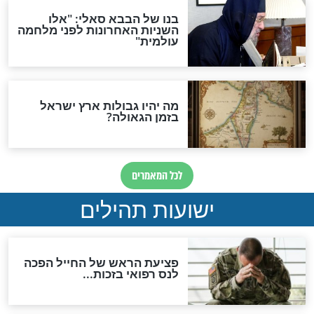
לכל המאמרים
ות להמתקת הדינים וביטול
גזרות
סגולת ע"ב שמות הקודש