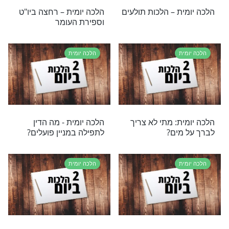
ת - הדלקת נרות
הלכה יומית - ברכת הריח
ת
הלכה יומית
ת: מתי נוטלים
הלכה יומית: האם חייב
אכילת פירות?
לערוך הפרדה בין גברים