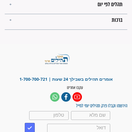
פציעת הראש של החייל הפכה
לנס רפואי בזכות...
"משהו בתוכי ידע שההריון הזה
זקוק לתפילות": סיפור ישועה
מדהים בזכות התפילות מדי יום
"אשמח שתודיעו למתפללים
עלינו שהקב"ה שמע לתפילות
וחתמתי על חוזה עבודה אחרי
שנתיים של חיפוש!"