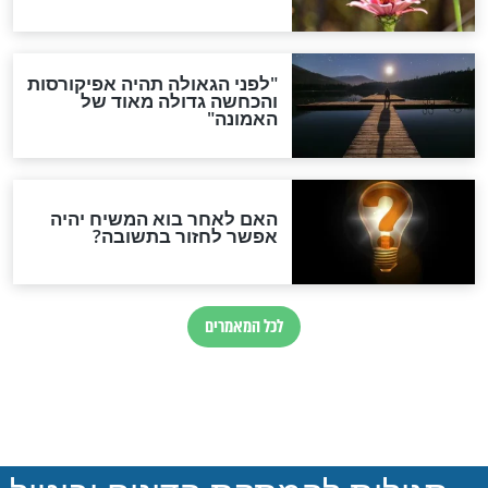
חדשות יהדות
הותר לפרסום: לוחמי מילואים
נהרגו בדרום לבנון
ההסכם החשאי של טראמפ
ואיראן: בלי שקיפות ועם הרבה
סימני שאלה
המסמך האבוד שנחשף
במרתפי מוסקבה: כתב היד
הנדיר של הרשב"ם התגלה