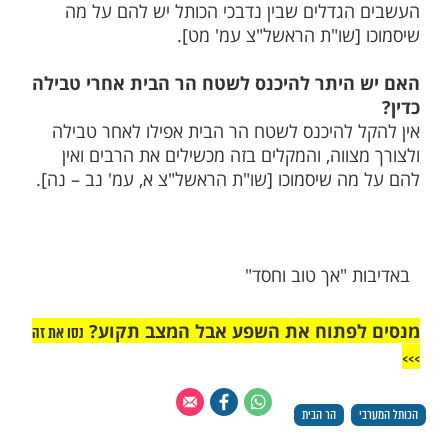
מות שלנו בתהילים
בלחיצה כאן >>>​
ת הכותל המערבי
ר לקחת מהעפר או מהעשבים של הכותל
 מעפר הכותל לסגולה, והמקלים לקחת מן
גדלים שבין נדבכי הכותל יש להם על מה
[שו"ת הראשל"צ עמ' מט].
היתר להיכנס לשטח הר הבית אחרי טבילה
 להיכנס לשטח הר הבית אפילו לאחר טבילה
ווה, והמקלים בזה מכשילים את הרבים ואין
ה שיסמוכו [שו"ת הראשל"צ א, עמ' נב – נה].