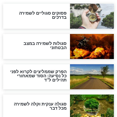
לכל המאמרים
מיסטיקה וקבלה
הרב שמואל אליהו: זה המפתח
לגאולה
זהו החוק הקוסמי שמחייב את
חורבנה של איראן לפי ספר
הזוהר הקדוש