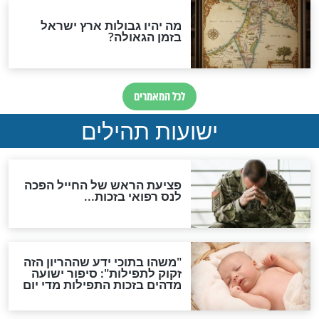
לכל המאמרים
ות להמתקת הדינים וביטול
גזרות
סגולת ע"ב שמות הקודש