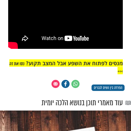
חלק מעורב אין להתיר משום מסייע לדבר
ו"ת הראשל"צ ב, עמ' תב].
"אך טוב וחסד"
לכות צניעות לגבר? צפו: