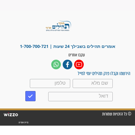
לנס רפואי בזכות...
"משהו בתוכי ידע שההריון הזה
זקוק לתפילות": סיפור ישועה
מדהים בזכות התפילות מדי יום
"אשמח שתודיעו למתפללים
עלינו שהקב"ה שמע לתפילות
וחתמתי על חוזה עבודה אחרי
שנתיים של חיפוש!"
"לא להתייאש חס ושלום, גם
אם הזיווג עוד לא מגיע"