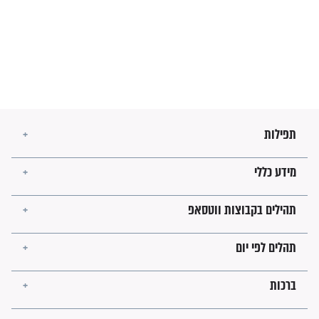
בנו של הבבא סאלי: "אלו
השניות האחרונות לפני מלחמה
עולמית"
מה יהיו גבולות ארץ ישראל
בזמן הגאולה?
לכל המאמרים
ישועות תהילים
פציעת הראש של החייל הפכה