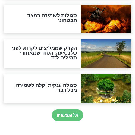
לכל המאמרים
מיסטיקה וקבלה
הרב שמואל אליהו: זה המפתח
לגאולה
זהו החוק הקוסמי שמחייב את
חורבנה של איראן לפי ספר
הזוהר הקדוש