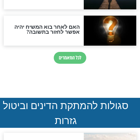
הותר לפרסום: לוחמי מילואים
נהרגו בדרום לבנון
ההסכם החשאי של טראמפ
ואיראן: בלי שקיפות ועם הרבה
סימני שאלה
המסמך האבוד שנחשף
במרתפי מוסקבה: כתב היד
הנדיר של הרשב"ם התגלה