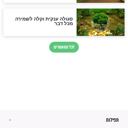
זהו החוק הקוסמי שמחייב את
חורבנה של איראן לפי ספר
הזוהר הקדוש
בנו של הבבא סאלי: "אלו
השניות האחרונות לפני מלחמה
עולמית"
מה יהיו גבולות ארץ ישראל
בזמן הגאולה?