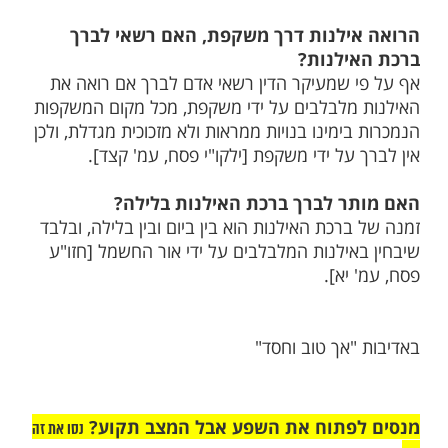
מות שלנו בתהילים
בלחיצה כאן >>>​
האילנות
ר לברך ברכת האילנות על פירות הדר?
ל אם לברך על פירות הדר מורים לו שלא יברך
חילה, אך אם אין לו עצים אחרים, יש לו על
 [ילקו"י פסח, עמ' קמ].
ילנות דרך משקפת, האם רשאי לברך
ילנות?
 שמעיקר הדין רשאי אדם לברך אם רואה את
מלבלבים על ידי משקפת, מכל מקום המשקפות
ימינו בנויות ממראות ולא מזכוכית מגדלת, ולכן
על ידי משקפת [ילקו"י פסח, עמ' קצד].