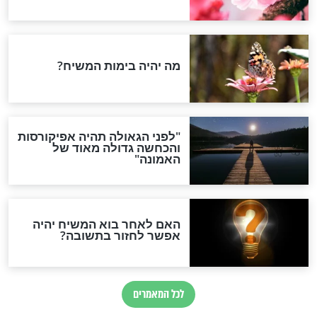
: יוצאים לטיול?
הלכה יומית – הלכות תשובה
ות שכדאי לכם
לרמב"ם
חדשות יהדות
הותר לפרסום: לוחמי מילואים
נהרגו בדרום לבנון
ההסכם החשאי של טראמפ
ואיראן: בלי שקיפות ועם הרבה
סימני שאלה