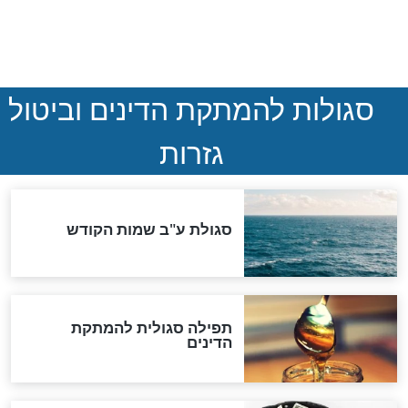
המסמך האבוד שנחשף
במרתפי מוסקבה: כתב היד
הנדיר של הרשב"ם התגלה
שורדת השואה שחוגגת 100:
"מודה לקב"ה על כל השנים"
לכל המאמרים
אחרית הימים