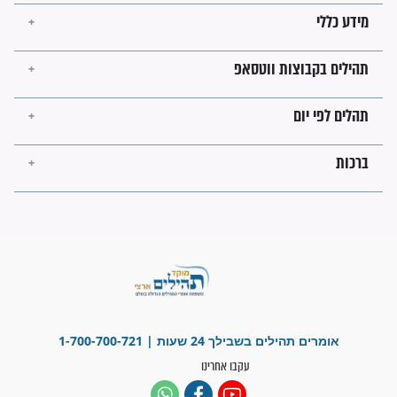
לכל המאמרים
ישועות תהילים
פציעת הראש של החייל הפכה
לנס רפואי בזכות...
"משהו בתוכי ידע שההריון הזה
זקוק לתפילות": סיפור ישועה
מדהים בזכות התפילות מדי יום
"אשמח שתודיעו למתפללים