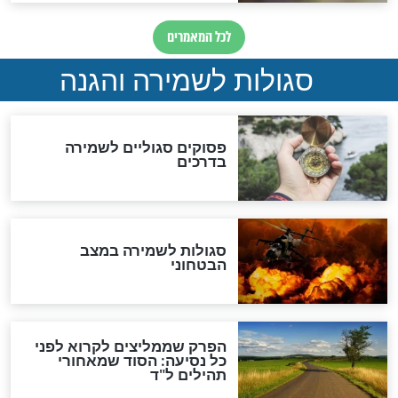
סגולה למתוק הדינים
כשממשמשים ובאים
לכל המאמרים
מיסטיקה וקבלה
הרב שמואל אליהו: זה המפתח
לגאולה