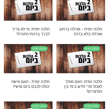
רים
בשבת?
ת
הלכה יומית
ת: איך מקיימים את
הלכה יומית – התעמלות
שמחת בחגך''?
וריצה בשבת
ת
הלכה יומית