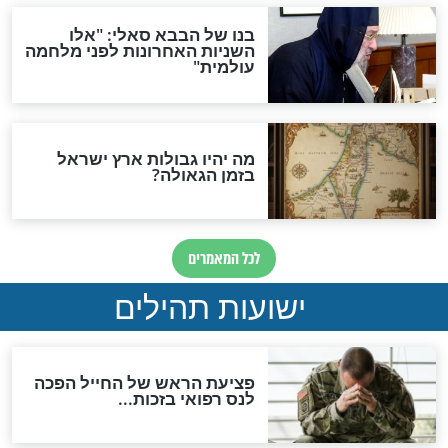
לכל המאמרים
ות להמתקת הדינים וביטול
גזרות
סגולת ע"ב שמות הקודש