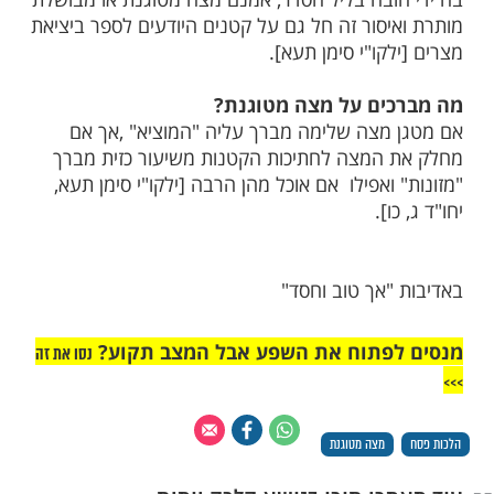
מות שלנו בתהילים
בלחיצה כאן >>>​
ר לאכול מצה בערב פסח?
חר של ערב פסח אסור לאכול מצה שיוצאים
ובה בליל הסדר, אמנם מצה מטוגנת או מבושלת
יסור זה חל גם על קטנים היודעים לספר ביציאת
קו"י סימן תעא].
ים על מצה מטוגנת?
מצה שלימה מברך עליה "המוציא" ,אך אם
המצה לחתיכות הקטנות משיעור כזית מברך
ואפילו אם אוכל מהן הרבה [ילקו"י סימן תעא,