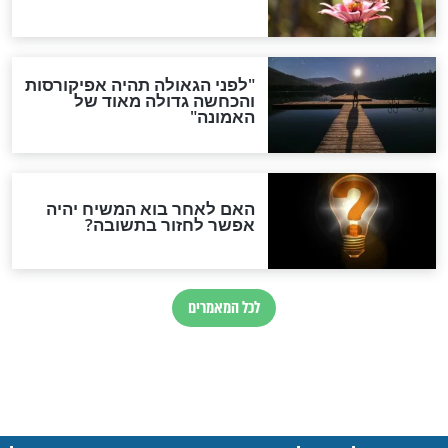
חדשות יהדות
הותר לפרסום: לוחמי מילואים
נהרגו בדרום לבנון
ההסכם החשאי של טראמפ
ואיראן: בלי שקיפות ועם הרבה
סימני שאלה
המסמך האבוד שנחשף
במרתפי מוסקבה: כתב היד
הנדיר של הרשב"ם התגלה