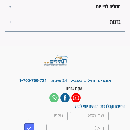
פציעת הראש של החייל הפכה
לנס רפואי בזכות...
"משהו בתוכי ידע שההריון הזה
זקוק לתפילות": סיפור ישועה
מדהים בזכות התפילות מדי יום
"אשמח שתודיעו למתפללים
עלינו שהקב"ה שמע לתפילות
וחתמתי על חוזה עבודה אחרי
שנתיים של חיפוש!"