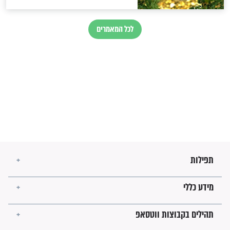
בנו של הבבא סאלי: "אלו
השניות האחרונות לפני מלחמה
עולמית"
מה יהיו גבולות ארץ ישראל
בזמן הגאולה?
לכל המאמרים
ישועות תהילים