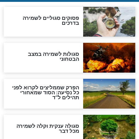
לכל המאמרים
מיסטיקה וקבלה
הרב שמואל אליהו: זה המפתח
לגאולה
זהו החוק הקוסמי שמחייב את
חורבנה של איראן לפי ספר
הזוהר הקדוש