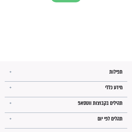
מה יהיו גבולות ארץ ישראל
בזמן הגאולה?
לכל המאמרים
ישועות תהילים
פציעת הראש של החייל הפכה
לנס רפואי בזכות...