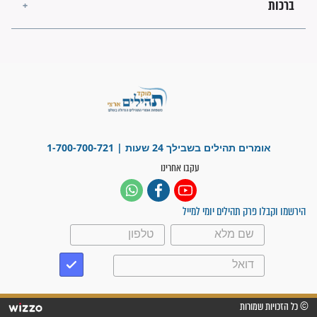
"משהו בתוכי ידע שההריון הזה
זקוק לתפילות": סיפור ישועה
מדהים בזכות התפילות מדי יום
"אשמח שתודיעו למתפללים
עלינו שהקב"ה שמע לתפילות
וחתמתי על חוזה עבודה אחרי
שנתיים של חיפוש!"
"לא להתייאש חס ושלום, גם
אם הזיווג עוד לא מגיע"