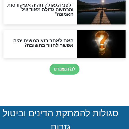
הותר לפרסום: לוחמי מילואים
נהרגו בדרום לבנון
ההסכם החשאי של טראמפ
ואיראן: בלי שקיפות ועם הרבה
סימני שאלה
המסמך האבוד שנחשף
במרתפי מוסקבה: כתב היד
הנדיר של הרשב"ם התגלה