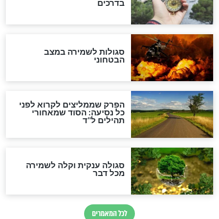
מיסטיקה וקבלה
הרב שמואל אליהו: זה המפתח
לגאולה
זהו החוק הקוסמי שמחייב את
חורבנה של איראן לפי ספר
הזוהר הקדוש
בנו של הבבא סאלי: "אלו
השניות האחרונות לפני מלחמה
עולמית"