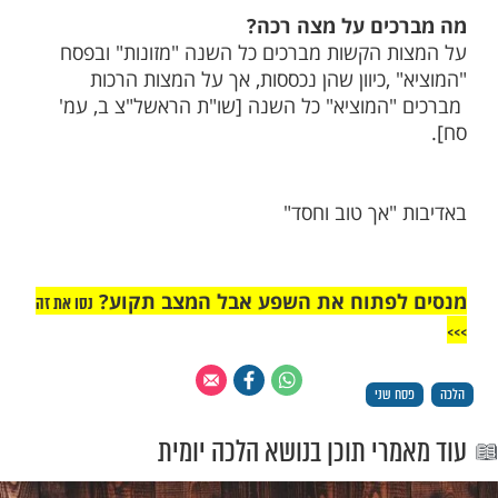
סח שני
רים תחנון במנחה של ערב פסח שני?
ם וידוי במנחה של ערב פסח שני ,כיוון שכל יום
ים בו וידו,י אין אומרים וידוי גם בתפילת מנחה
ניו [שו"ת הראשל"צ ב, עמ' מב].
ים על מצה רכה?
 הקשות מברכים כל השנה "מזונות" ובפסח
,כיוון שהן נכססות, אך על המצות הרכות
המוציא" כל השנה [שו"ת הראשל"צ ב, עמ'