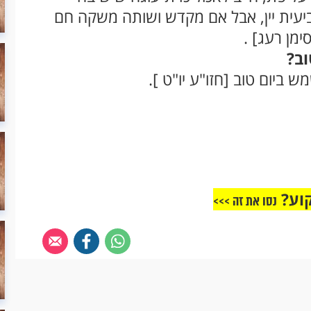
יעית יין, אבל אם מקדש ושותה משקה חם
ימן רעג] .
ב?
ביום טוב [חזו"ע יו"ט ].
וע?
נסו את זה >>>