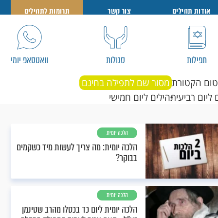
אודות תהילים
צור קשר
תרומות לתהילים
תפילות
סגולות
וואטסאפ יומי
טום הקטורת
מסור שם לתפילה בחינם
 ליום רביעי
תהילים ליום חמישי
הלכה יומית
הלכה יומית: מה צריך לעשות מיד כשקמים
בבוקר?
הלכה יומית
הלכה יומית ליום כד בכסלו מהרב שטינמן