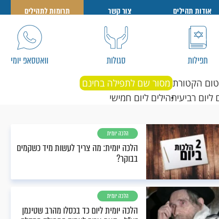
אודות תהילים
צור קשר
תרומות לתהילים
תפילות
סגולות
וואטסאפ יומי
טום הקטורת
מסור שם לתפילה בחינם
 ליום רביעי
תהילים ליום חמישי
הלכה יומית
הלכה יומית: מה צריך לעשות מיד כשקמים
בבוקר?
הלכה יומית
הלכה יומית ליום כד בכסלו מהרב שטינמן