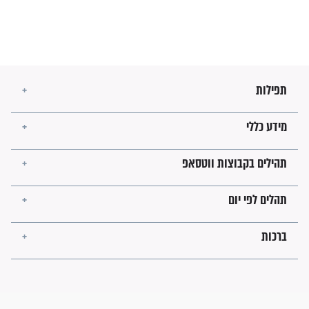
לכל המאמרים
ישועות תהילים
פציעת הראש של החייל הפכה
לנס רפואי בזכות...
"משהו בתוכי ידע שההריון הזה
זקוק לתפילות": סיפור ישועה
מדהים בזכות התפילות מדי יום