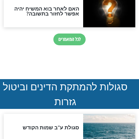
ההסכם החשאי של טראמפ
ואיראן: בלי שקיפות ועם הרבה
סימני שאלה
המסמך האבוד שנחשף
במרתפי מוסקבה: כתב היד
הנדיר של הרשב"ם התגלה
שורדת השואה שחוגגת 100:
"מודה לקב"ה על כל השנים"