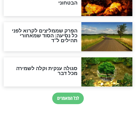
לגאולה
זהו החוק הקוסמי שמחייב את
חורבנה של איראן לפי ספר
הזוהר הקדוש
בנו של הבבא סאלי: "אלו
השניות האחרונות לפני מלחמה
עולמית"
מה יהיו גבולות ארץ ישראל
בזמן הגאולה?