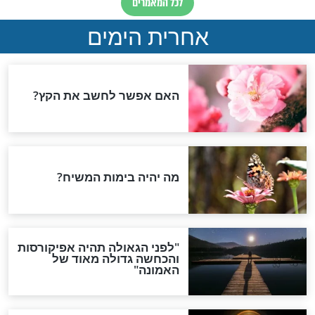
ת האסונות
צום י"ז בתמוז הוא חג?! הרב
בי"ז בתמוז,
ברוך רוזנזבלום בהסבר
ו צמים עד היום?
מדהים על היום שאנו צמים
בו
חדשות יהדות
הותר לפרסום: לוחמי מילואים
נהרגו בדרום לבנון