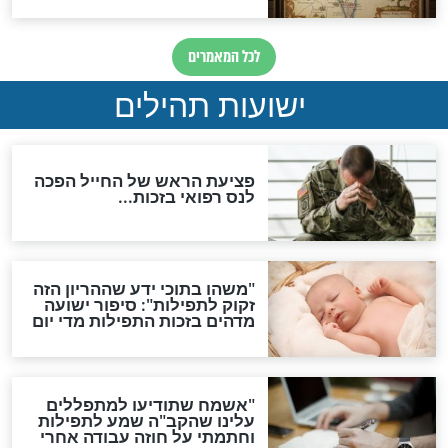
ות להמתקת הדינים וביטול
גזרות
סגולת ע"ב שמות הקודש
תפילה סגולית להמתקת
הדינים