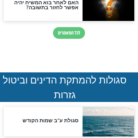
ההסכם החשאי של טראמפ
ואיראן: בלי שקיפות ועם הרבה
סימני שאלה
המסמך האבוד שנחשף
במרתפי מוסקבה: כתב היד
הנדיר של הרשב"ם התגלה
שורדת השואה שחוגגת 100:
"מודה לקב"ה על כל השנים"