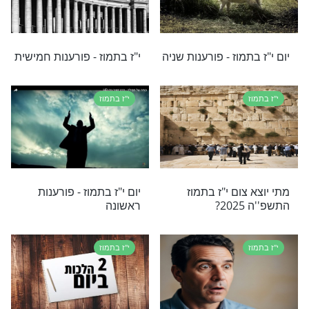
י"ז בתמוז
ום י"ז בתמוז
י"ז בתמוז - פורענות שלישית
י"ז בתמוז