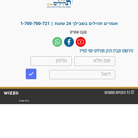
"משהו בתוכי ידע שההריון הזה
זקוק לתפילות": סיפור ישועה
מדהים בזכות התפילות מדי יום
"אשמח שתודיעו למתפללים
עלינו שהקב"ה שמע לתפילות
וחתמתי על חוזה עבודה אחרי
שנתיים של חיפוש!"
"לא להתייאש חס ושלום, גם
אם הזיווג עוד לא מגיע"