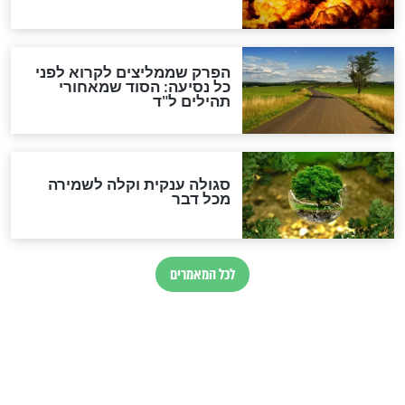
הרב שמואל אליהו: זה המפתח
לגאולה
זהו החוק הקוסמי שמחייב את
חורבנה של איראן לפי ספר
הזוהר הקדוש
בנו של הבבא סאלי: "אלו
השניות האחרונות לפני מלחמה
עולמית"