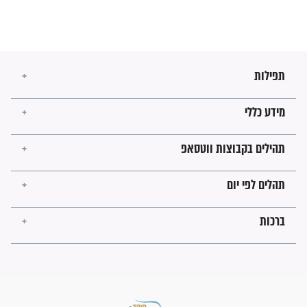
מה יהיו גבולות ארץ ישראל
בזמן הגאולה?
לכל המאמרים
ישועות תהילים
פציעת הראש של החייל הפכה
לנס רפואי בזכות...