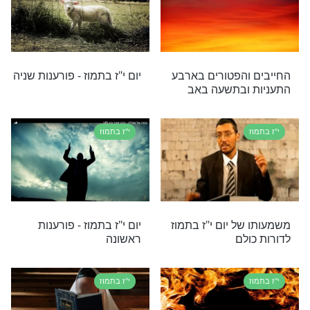
מוז
ים על היום שבו אתם צמים? הרב ברוך רוזנבלום
על תאריך י"ז בתמוז. צפו
י"ז בתמוז
ום י"ז בתמוז
י"ז בתמוז - פורענות רביעית