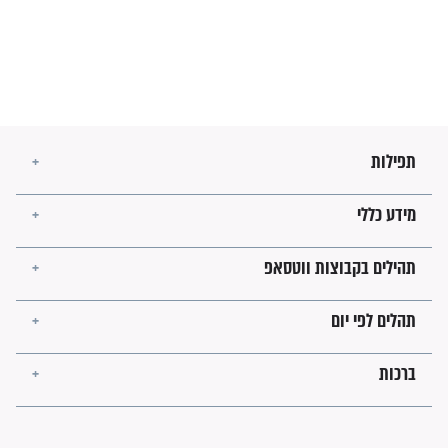
עולמית"
מה יהיו גבולות ארץ ישראל
בזמן הגאולה?
לכל המאמרים
ישועות תהילים
פציעת הראש של החייל הפכה
לנס רפואי בזכות...