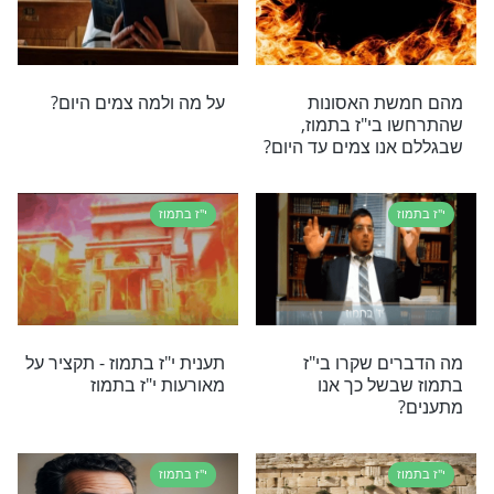
י"ז בתמוז
והפטורים בארבע
יום י"ז בתמוז - פורענות שניה
ובתשעה באב
י"ז בתמוז