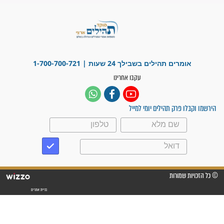
"משהו בתוכי ידע שההריון הזה
זקוק לתפילות": סיפור ישועה
מדהים בזכות התפילות מדי יום
"אשמח שתודיעו למתפללים
עלינו שהקב"ה שמע לתפילות
וחתמתי על חוזה עבודה אחרי
שנתיים של חיפוש!"
"לא להתייאש חס ושלום, גם
אם הזיווג עוד לא מגיע"