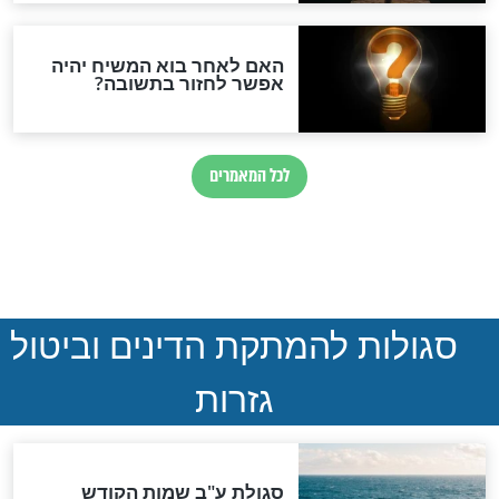
הותר לפרסום: לוחמי מילואים
נהרגו בדרום לבנון
ההסכם החשאי של טראמפ
ואיראן: בלי שקיפות ועם הרבה
סימני שאלה
המסמך האבוד שנחשף
במרתפי מוסקבה: כתב היד
הנדיר של הרשב"ם התגלה