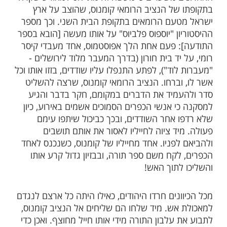
עית - שרף אפוסטמוס את התורה
 הוזכר במשנה במסכת תענית. ובתלמוד
אמרו: "היכן שרפה? רבי אחא אומר במעברות
ורבנן אומרים במעברות של טרלוסא".
 משערים כי מעשה זה מתייחס למאורע שקרה
של הנציב הרומאי קומנוס, שהוצב על ארץ
עם הרומאים בתקופת הבית השני. וכך מספר
ון "יוספוס פלביוס" על אותו מעשה [הובא בספר
 פעם אחת הלך אפוסטמוס, אחד מעבדי קיסר
יד בית חורון (בדרך המעבר מלוד לירושלים -
וד"), לפתע התנפלו עליו שודדים, בזזו אותו וכל
וברחו. הנציב הרומאי קומנוס, שרצה להשליט