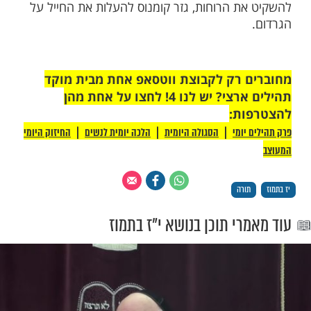
מיד את הדברים במקומם, חקר בדבר והגיע
י אנשי הכפרים הסמוכים אשמים באירוע, כיון
 אחר השודדים, ובכך כביכול שיתפו עימם
ד ציוה לחייליו לאסור את אותם תושבים
לפניו. אחד מחייליו של קומנוס, כשנכנס לאחד
קח משם ספר תורה, ובבזיון גדול קרע אותו
לתוך האש!
נים חרדו היהודים, כאילו היתה כל ארצם לנגדם
אש. מיד שלחו הם שליחים אל הנציב קומנוס,
עלבון התורה מידי אותו חייל מחוצף. ואכן כדי
ת הרוחות, גזר קומנוס להעלות את החייל על