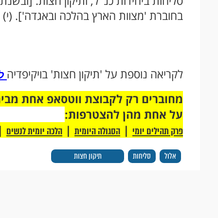
סליחות ביחידות כנ''ל, ותיקון חצות. [ובש
בחוברת 'מצוות הארץ בהלכה ובאגדה']. (י)
לקריאה נוספת על 'תיקון חצות' בויקיפדיה
לח
על אחת מהן להצטרפות:
|
|
|
פרק תהילים יומי
הסגולה היומית
הלכה יומית לנשים
אלול
סליחות
תיקון חצות