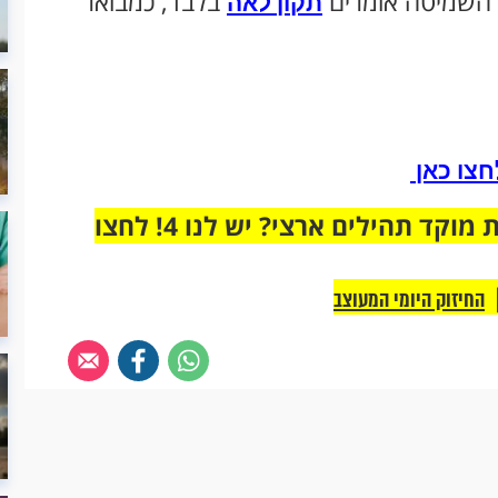
נת השמיטה אומרים
בלבד, כמבואר
תקון לאה
צו כאן
מחוברים רק לקבוצת ווטסאפ אחת מבית מוקד תהילים ארצי? יש לנו 4! לחצו
החיזוק היומי המעוצב