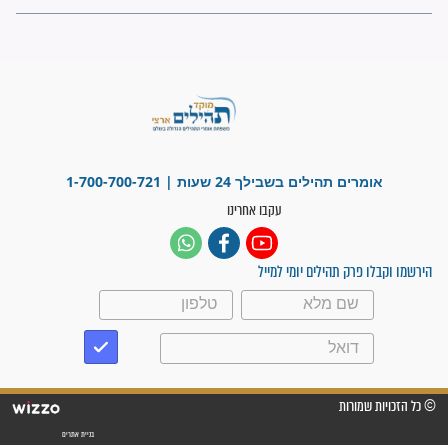
"משהו בתוכי ידע שההריון הזה
זקוק לתפילות": סיפור ישועה
מדהים בזכות התפילות מדי יום
"אשמח שתודיעו למתפללים
עלינו שהקב"ה שמע לתפילות
וחתמתי על חוזה עבודה אחרי
שנתיים של חיפוש!"
"לא להתייאש חס ושלום, גם
אם הזיווג עוד לא מגיע"