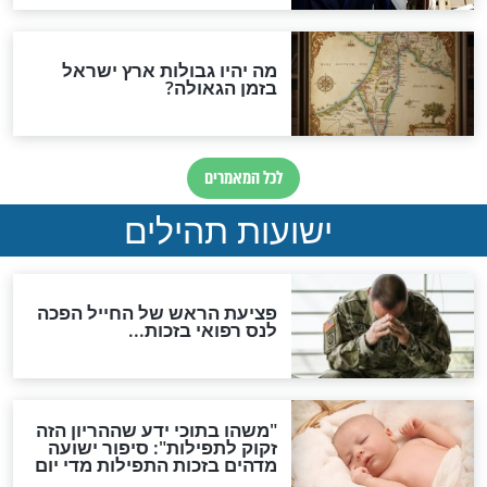
ות להמתקת הדינים וביטול
גזרות
סגולת ע"ב שמות הקודש
תפילה סגולית להמתקת
הדינים