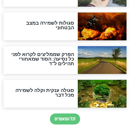
הרב שמואל אליהו: זה המפתח
לגאולה
זהו החוק הקוסמי שמחייב את
חורבנה של איראן לפי ספר
הזוהר הקדוש
בנו של הבבא סאלי: "אלו
השניות האחרונות לפני מלחמה
עולמית"