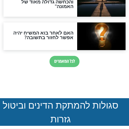
הותר לפרסום: לוחמי מילואים
נהרגו בדרום לבנון
ההסכם החשאי של טראמפ
ואיראן: בלי שקיפות ועם הרבה
סימני שאלה
המסמך האבוד שנחשף
במרתפי מוסקבה: כתב היד
הנדיר של הרשב"ם התגלה
שורדת השואה שחוגגת 100: