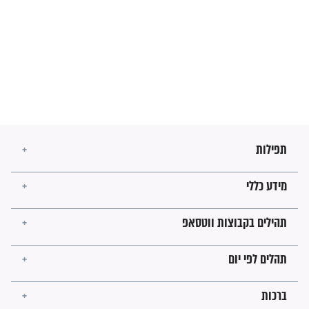
מה יהיו גבולות ארץ ישראל
בזמן הגאולה?
לכל המאמרים
ישועות תהילים
פציעת הראש של החייל הפכה
לנס רפואי בזכות...