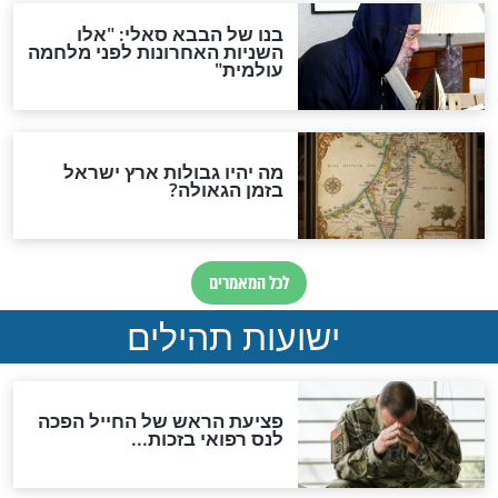
לכל המאמרים
ות להמתקת הדינים וביטול
גזרות
סגולת ע"ב שמות הקודש