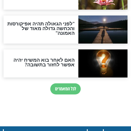
חדשות יהדות
הותר לפרסום: לוחמי מילואים
נהרגו בדרום לבנון
ההסכם החשאי של טראמפ
ואיראן: בלי שקיפות ועם הרבה
סימני שאלה
המסמך האבוד שנחשף
במרתפי מוסקבה: כתב היד
הנדיר של הרשב"ם התגלה