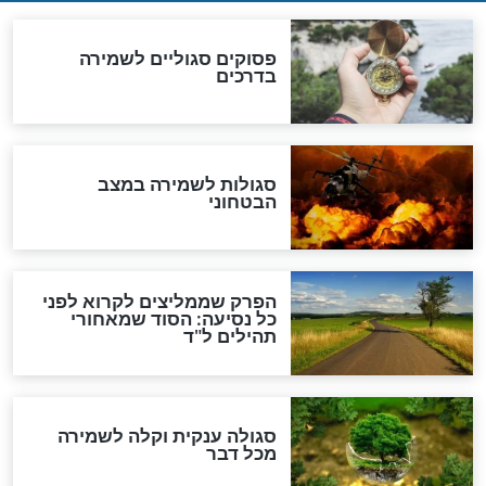
לכל המאמרים
מיסטיקה וקבלה
הרב שמואל אליהו: זה המפתח
לגאולה
זהו החוק הקוסמי שמחייב את
חורבנה של איראן לפי ספר
הזוהר הקדוש