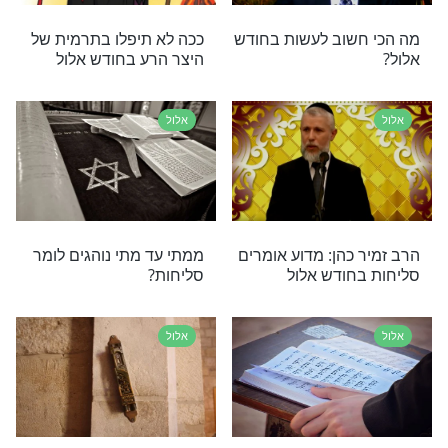
ל
מה מביא את המסר של הרב גרוסמן לחודש אלול של
פו כעת
אלול