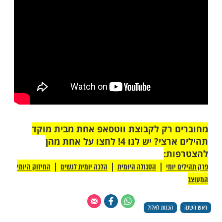
ות עוד תוכן חדש ומפתיע! התחברו לכל
מות שלנו בתהילים
בלחיצה כאן >>>​