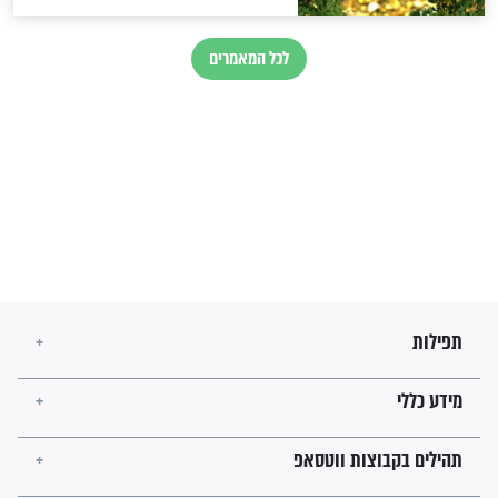
בנו של הבבא סאלי: "אלו
השניות האחרונות לפני מלחמה
עולמית"
מה יהיו גבולות ארץ ישראל
בזמן הגאולה?
לכל המאמרים
ישועות תהילים