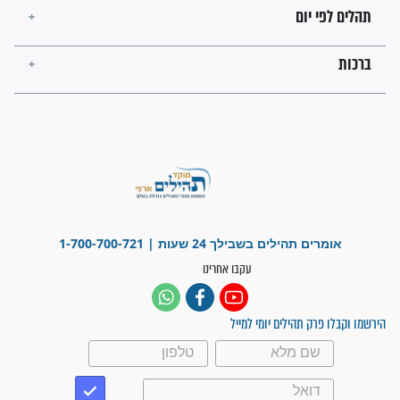
פציעת הראש של החייל הפכה
לנס רפואי בזכות...
"משהו בתוכי ידע שההריון הזה
זקוק לתפילות": סיפור ישועה
מדהים בזכות התפילות מדי יום
"אשמח שתודיעו למתפללים
עלינו שהקב"ה שמע לתפילות
וחתמתי על חוזה עבודה אחרי
שנתיים של חיפוש!"