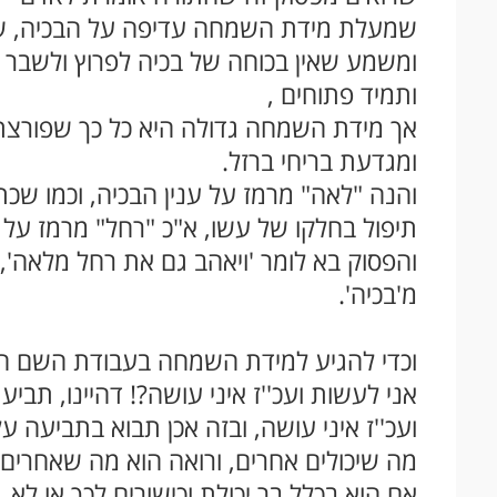
שמעלת מידת השמחה עדיפה על הבכיה, שכן
ומשמע שאין בכוחה של בכיה לפרוץ ולשבר
ותמיד פתוחים ,
אך מידת השמחה גדולה היא כל כך שפורצת
ומגדעת בריחי ברזל.
והנה "לאה" מרמז על ענין הבכיה, וכמו שכתו
תיפול בחלקו של עשו, א"כ "רחל" מרמז על
והפסוק בא לומר 'ויאהב גם את רחל מלאה',
מ'בכיה'.
וכדי להגיע למידת השמחה בעבודת השם ה
אני לעשות ועכ''ז איני עושה?! דהיינו, תב
ועכ''ז איני עושה, ובזה אכן תבוא בתביעה 
מה שיכולים אחרים, ורואה הוא מה שאחרים 
אם הוא בכלל בר יכולת וכישורים לכך או לא
.