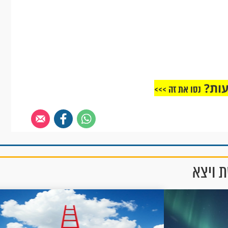
עות?
נסו את זה >>>
ת ויצא