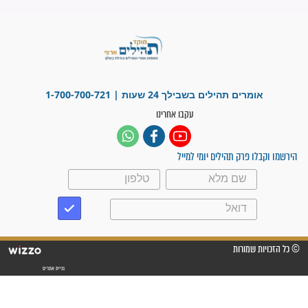
"משהו בתוכי ידע שההריון הזה
זקוק לתפילות": סיפור ישועה
מדהים בזכות התפילות מדי יום
"אשמח שתודיעו למתפללים
עלינו שהקב"ה שמע לתפילות
וחתמתי על חוזה עבודה אחרי
שנתיים של חיפוש!"
"לא להתייאש חס ושלום, גם
אם הזיווג עוד לא מגיע"