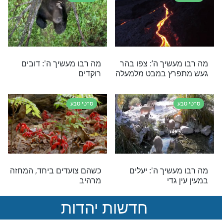
תק: צפו בצמח
מה רבו מעשיך ה': ברבורים
ולה
באגם
סרטי טבע
שיך ה': נהר לבה
מה רבו מעשיך ה': מסוע של
צב במדבר