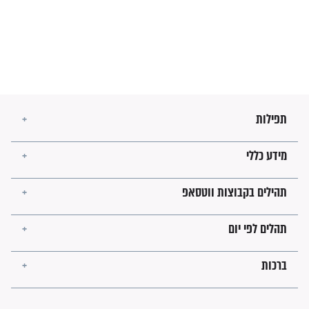
השניות האחרונות לפני מלחמה
עולמית"
מה יהיו גבולות ארץ ישראל
בזמן הגאולה?
לכל המאמרים
ישועות תהילים
פציעת הראש של החייל הפכה
לנס רפואי בזכות...