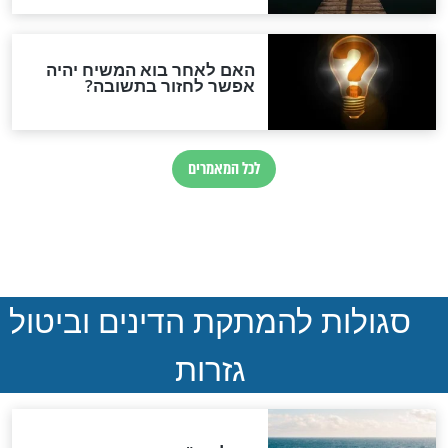
הותר לפרסום: לוחמי מילואים
נהרגו בדרום לבנון
ההסכם החשאי של טראמפ
ואיראן: בלי שקיפות ועם הרבה
סימני שאלה
המסמך האבוד שנחשף
במרתפי מוסקבה: כתב היד
הנדיר של הרשב"ם התגלה