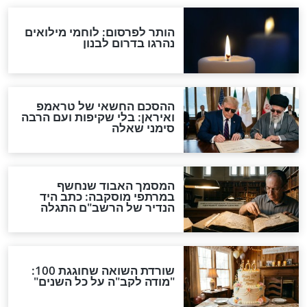
סרטי טבע
של הים? הסרטון
ארץ אחת - 4 עונות: נורבגיה
ם זאת באופן
סרטי טבע