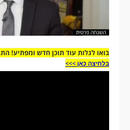
השגחה פרטית
בואו לגלות עוד תוכן חדש ומפתיע! הת
בלחיצה כאן >>>​