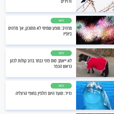
זרזירים
וידאו
מרהיב: מופע שמימי לא מתוכנן, אך מדהים
ביופיו
וידאו
לא ייאמן: סוס פוני נבחר ברוב קולות לכהן
כראש הכפר
וידאו
נדיר: תועד היום דולפין בחופי הרצליה