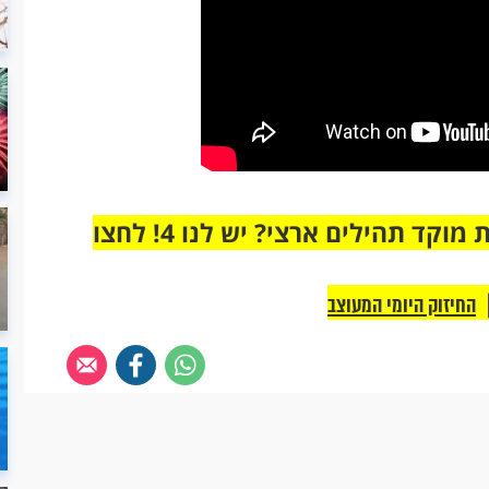
מחוברים רק לקבוצת ווטסאפ אחת מבית מוקד תהילים ארצי? יש לנו 4! לחצו
החיזוק היומי המעוצב