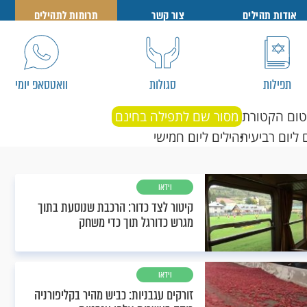
אודות תהילים
צור קשר
תרומות לתהילים
תפילות
סגולות
וואטסאפ יומי
טום הקטורת
מסור שם לתפילה בחינם
 ליום רביעי
תהילים ליום חמישי
וידאו
קיטור לצד כדור: הרכבת שנוסעת בתוך
מגרש כדורגל תוך כדי משחק
וידאו
זורקים עגבניות: כביש מהיר בקליפורניה