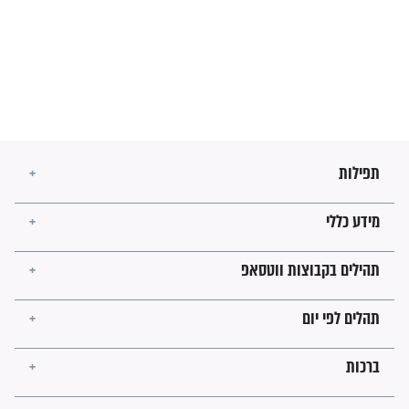
מה יהיו גבולות ארץ ישראל
בזמן הגאולה?
לכל המאמרים
ישועות תהילים
פציעת הראש של החייל הפכה
לנס רפואי בזכות...