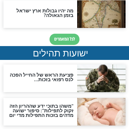
ות להמתקת הדינים וביטול
גזרות
סגולת ע"ב שמות הקודש
תפילה סגולית להמתקת
הדינים