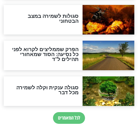
הרב שמואל אליהו: זה המפתח
לגאולה
זהו החוק הקוסמי שמחייב את
חורבנה של איראן לפי ספר
הזוהר הקדוש
בנו של הבבא סאלי: "אלו
השניות האחרונות לפני מלחמה
עולמית"