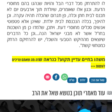
ות עוד תוכן חדש ומפתיע! התחברו לכל
מות שלנו בתהילים
בלחיצה כאן >>>​
הללו אין מקור ביהדות והם אמונות תפלות
ן הגויים והערבים מחוץ לארץ ישראל. כבר כתב
ן עובדיה יוסף בשו"ת יביע אומר (ח"י עמ שמו,
 למרות): "האיש הנבון והמשכיל בתורת ה', יש
ק מכל דברי הבל והזיות שנהגו בהם מחוסרי
גון אלו שאומרים, שיולדת תוך ארבעים יום לא
ת חתן וכלה, פן תגרום שהכלה תהיה עקרה. וכן
כלה הנכנסת לבית יולדת. שאינן אלא פטפוטי
לים מחוסרי דעת. ויתכן, שלמדו כן מן השכנות
שר לא מבני ישראל הנה...וכן כל הדברים
 מההיקש הטבעי והשכלי, יש להרחיקם הרחק