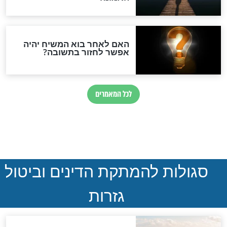
ההסכם החשאי של טראמפ
ואיראן: בלי שקיפות ועם הרבה
סימני שאלה
המסמך האבוד שנחשף
במרתפי מוסקבה: כתב היד
הנדיר של הרשב"ם התגלה
שורדת השואה שחוגגת 100:
"מודה לקב"ה על כל השנים"