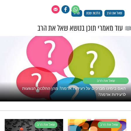
יים עדיין תקוע? כנראה ש
זה מה שאתם צריכים
הלכות שבת
שו"ת