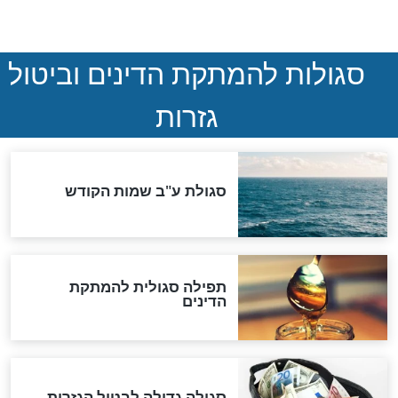
המסמך האבוד שנחשף
במרתפי מוסקבה: כתב היד
הנדיר של הרשב"ם התגלה
שורדת השואה שחוגגת 100:
"מודה לקב"ה על כל השנים"
לכל המאמרים
אחרית הימים