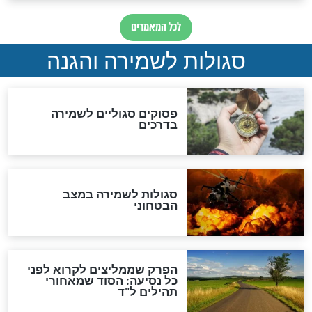
סגולה למתוק הדינים
כשממשמשים ובאים
לכל המאמרים
מיסטיקה וקבלה
הרב שמואל אליהו: זה המפתח
לגאולה