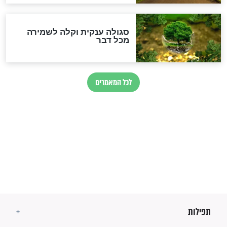
זהו החוק הקוסמי שמחייב את
חורבנה של איראן לפי ספר
הזוהר הקדוש
בנו של הבבא סאלי: "אלו
השניות האחרונות לפני מלחמה
עולמית"
מה יהיו גבולות ארץ ישראל
בזמן הגאולה?