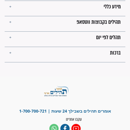
לכל המאמרים
ישועות תהילים
פציעת הראש של החייל הפכה
לנס רפואי בזכות...
"משהו בתוכי ידע שההריון הזה
זקוק לתפילות": סיפור ישועה
מדהים בזכות התפילות מדי יום
"אשמח שתודיעו למתפללים