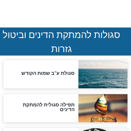
המסמך האבוד שנחשף
במרתפי מוסקבה: כתב היד
הנדיר של הרשב"ם התגלה
שורדת השואה שחוגגת 100:
"מודה לקב"ה על כל השנים"
לכל המאמרים
אחרית הימים